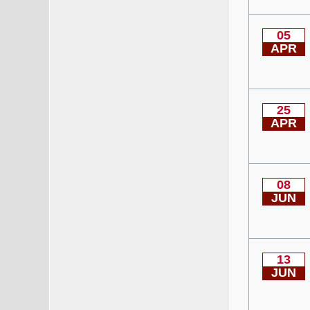
05
APR
25
APR
08
JUN
13
JUN