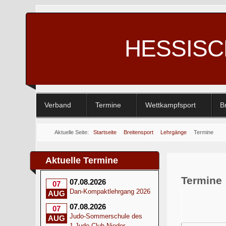
HESSIS
Verband
Termine
Wettkampfsport
B
Aktuelle Seite:
Startseite
Breitensport
Lehrgänge
Termine
Aktuelle Termine
Termine
07.08.2026
07
Dan-Kompaktlehrgang 2026
AUG
07.08.2026
07
Judo-Sommerschule des
AUG
1.Judo-Club Nieder-