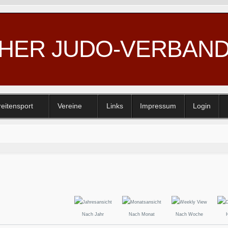
CHER JUDO-VERBAN
reitensport
Vereine
Links
Impressum
Login
Nach Jahr
Nach Monat
Nach Woche