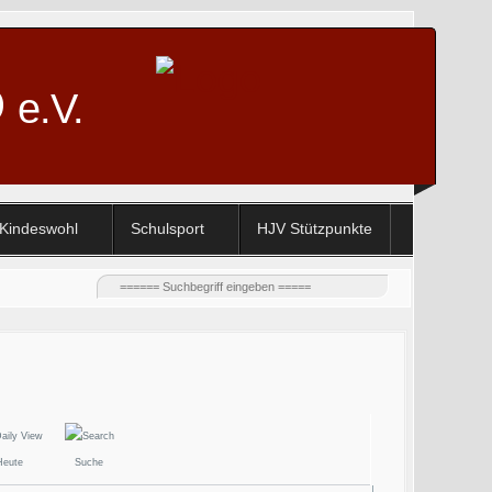
D
e.V.
Kindeswohl
Schulsport
HJV Stützpunkte
Heute
Suche