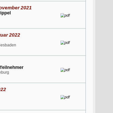
November 2021
ippel
ruar 2022
Wiesbaden
Teilnehmer
eburg
022