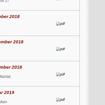
aße 27
ober 2018
zember 2018
ember 2018
aintal
ar 2019
 Main