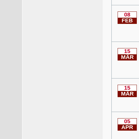
08
FEB
15
MÄR
15
MÄR
05
APR