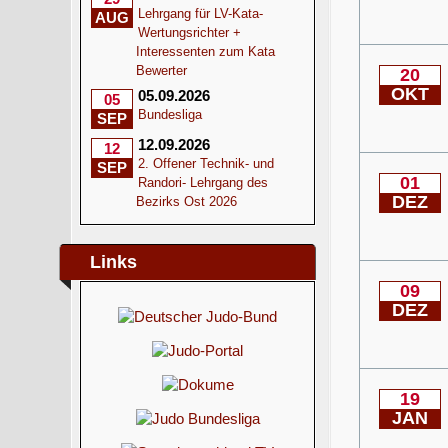
Lehrgang für LV-Kata-
AUG
Wertungsrichter +
Interessenten zum Kata
Bewerter
20
OKT
05.09.2026
05
Bundesliga
SEP
12.09.2026
12
2. Offener Technik- und
SEP
01
Randori- Lehrgang des
DEZ
Bezirks Ost 2026
Links
09
DEZ
19
JAN