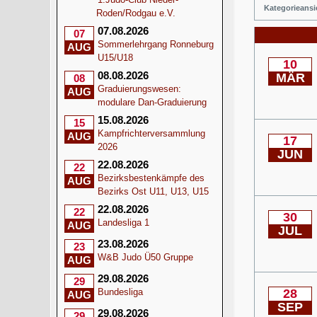
Kategorieansi
Roden/Rodgau e.V.
07.08.2026
07
Sommerlehrgang Ronneburg
AUG
U15/U18
10
08.08.2026
MÄR
08
Graduierungswesen:
AUG
modulare Dan-Graduierung
15.08.2026
15
Kampfrichterversammlung
AUG
17
2026
JUN
22.08.2026
22
Bezirksbestenkämpfe des
AUG
Bezirks Ost U11, U13, U15
22.08.2026
22
30
Landesliga 1
AUG
JUL
23.08.2026
23
W&B Judo Ü50 Gruppe
AUG
29.08.2026
29
Bundesliga
28
AUG
SEP
29.08.2026
29