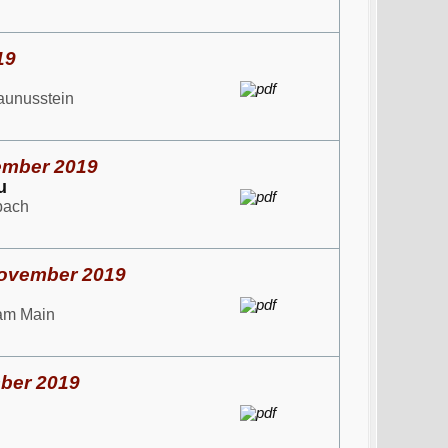
19
Taunusstein
ember 2019
u
bach
November 2019
 am Main
mber 2019