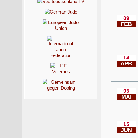
09
FEB
14
APR
05
MAI
15
JUN