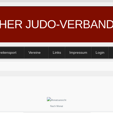
CHER JUDO-VERBAN
reitensport
Vereine
Links
Impressum
Login
Nach Monat