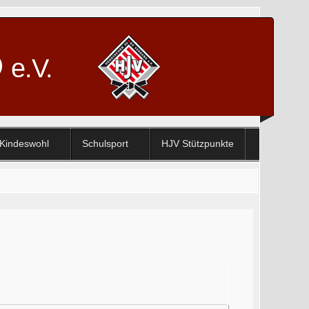
D
e.V.
Kindeswohl
Schulsport
HJV Stützpunkte