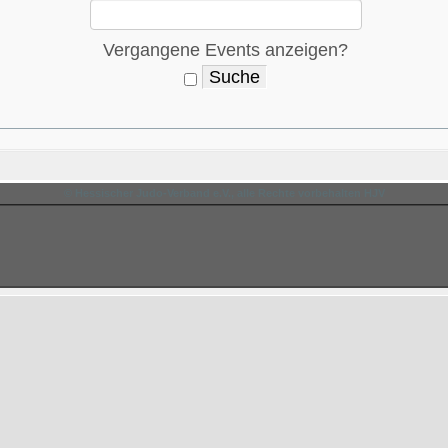
Vergangene Events anzeigen?
© Hessischer Judo-Verband e.V., alle Rechte vorbehalten HJV