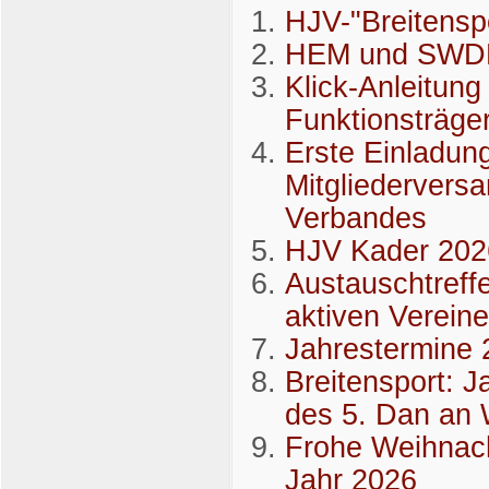
HJV-"Breitensp
HEM und SWDE
Klick-Anleitung
Funktionsträg
Erste Einladun
Mitgliedervers
Verbandes
HJV Kader 202
Austauschtreff
aktiven Verein
Jahrestermine 
Breitensport: 
des 5. Dan an 
Frohe Weihnac
Jahr 2026