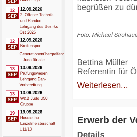
SEP
begrüßen zu dür
12.09.2026
12
2. Offener Technik-
SEP
und Randori-
Lehrgang des Bezirks
Ost 2026
Foto: Michael Strohau
12.09.2026
12
Breitensport:
SEP
Generationenübergreifend
– Judo für alle
Bettina Müller
13.09.2026
13
Referentin für Öf
Prüfungswesen:
SEP
Lehrgang Dan-
Weiterlesen...
Vorbereitung
13.09.2026
13
W&B Judo Ü50
SEP
Gruppe
19.09.2026
19
Erwerb der Ve
Hessische
SEP
Einzelmeisterschaft
U11/13
Details