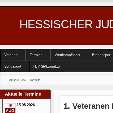
HESSISCHER JU
Verband
Termine
Wettkampfsport
Breitensport
Schulsport
HJV Stützpunkte
Aktuelle Seite:
Startseite
Aktuelle Termine
1. Veteranen
15.08.2026
15
AUG