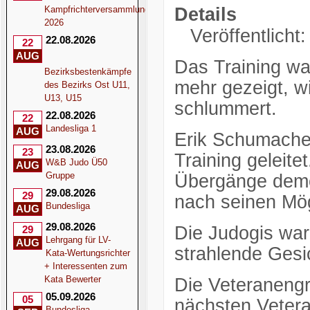
Kampfrichterversammlung
Details
2026
Veröffentlicht
22.08.2026
22
AUG
Das Training wa
Bezirksbestenkämpfe
mehr gezeigt, wi
des Bezirks Ost U11,
U13, U15
schlummert.
22.08.2026
22
Landesliga 1
AUG
Erik Schumacher
23.08.2026
23
Training geleit
W&B Judo Ü50
AUG
Gruppe
Übergänge demon
29.08.2026
29
nach seinen Mög
Bundesliga
AUG
29.08.2026
Die Judogis war
29
Lehrgang für LV-
AUG
strahlende Gesi
Kata-Wertungsrichter
+ Interessenten zum
Kata Bewerter
Die Veteranengr
05.09.2026
05
nächsten Veter
Bundesliga