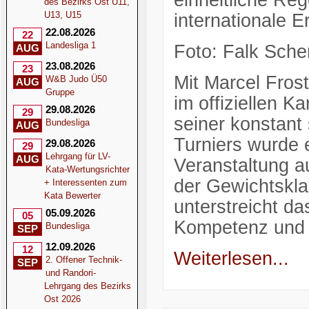
einheitliche Reg
des Bezirks Ost U11,
U13, U15
internationale E
22.08.2026
22
Landesliga 1
Foto: Falk Sche
AUG
23.08.2026
23
Mit Marcel Fros
W&B Judo Ü50
AUG
Gruppe
im offiziellen K
29.08.2026
29
seiner konstant
Bundesliga
AUG
Turniers wurde 
29.08.2026
29
Lehrgang für LV-
AUG
Veranstaltung au
Kata-Wertungsrichter
der Gewichtskla
+ Interessenten zum
Kata Bewerter
unterstreicht da
05.09.2026
05
Kompetenz und 
Bundesliga
SEP
12.09.2026
12
Weiterlesen...
2. Offener Technik-
SEP
und Randori-
Lehrgang des Bezirks
Ost 2026