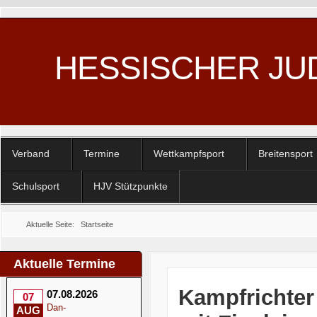
HESSISCHER JU
Verband
Termine
Wettkampfsport
Breitensport
Schulsport
HJV Stützpunkte
Aktuelle Seite:
Startseite
Aktuelle Termine
Kampfrichter
07.08.2026
07
Dan-
AUG