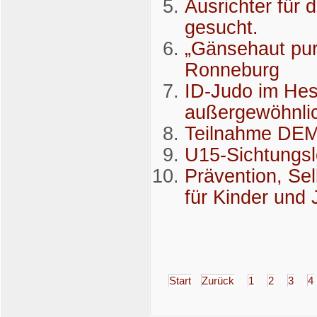
Ausrichter für 
gesucht.
„Gänsehaut pur
Ronneburg
ID-Judo im Hes
außergewöhnli
Teilnahme DEM
U15-Sichtungs
Prävention, Se
für Kinder und
Start
Zurück
1
2
3
4