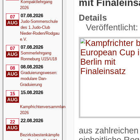
mit Finaleins
Kompaktlehrgang
2026
07.08.2026
Details
07
Judo-Sommerschule
AUG
Veröffentlicht
des 1.Judo-Club
Nieder-Roden/Rodgau
e.V.
07.08.2026
07
Sommerlehrgang
AUG
Ronneburg U15/U18
08.08.2026
08
Graduierungswesen:
AUG
modulare Dan-
Graduierung
15.08.2026
15
AUG
Kampfrichterversammlung
2026
22.08.2026
22
AUG
aus zahlreichen
Bezirksbestenkämpfe