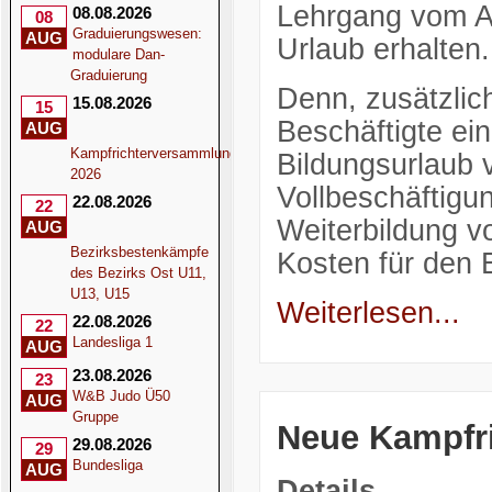
Lehrgang vom Ar
08.08.2026
08
Graduierungswesen:
AUG
Urlaub erhalten.
modulare Dan-
Graduierung
Denn, zusätzlic
15.08.2026
15
Beschäftigte ei
AUG
Kampfrichterversammlung
Bildungsurlaub v
2026
Vollbeschäftigu
22.08.2026
22
Weiterbildung v
AUG
Bezirksbestenkämpfe
Kosten für den 
des Bezirks Ost U11,
U13, U15
Weiterlesen...
22.08.2026
22
Landesliga 1
AUG
23.08.2026
23
W&B Judo Ü50
AUG
Gruppe
Neue Kampfri
29.08.2026
29
Bundesliga
AUG
Details