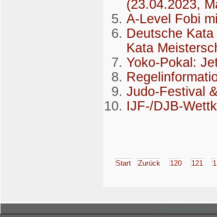
(23.04.2023, M
A-Level Fobi mi
Deutsche Kata 
Kata Meistersc
Yoko-Pokal: Je
Regelinformati
Judo-Festival 
IJF-/DJB-Wettk
Start
Zurück
120
121
1
© Hessischer Judo-Ver