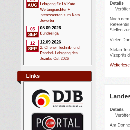
Details
Lehrgang für LV-Kata-
AUG
Veröffen
Wertungsrichter +
Interessenten zum Kata
Nach dem R
Bewerter
Referentin
05.09.2026
05
Stellen zu
Bundesliga
SEP
Vielen Da
12.09.2026
12
2. Offener Technik- und
SEP
Stefan Teu
Randori- Lehrgang des
Vizepräsid
Bezirks Ost 2026
Weiterlesen
Links
Landes
Details
Veröffen
Am Donners