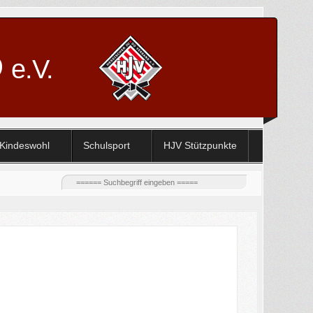
D
e.V.
Kindeswohl
Schulsport
HJV Stützpunkte