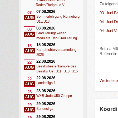
Zu folgend
Roden/Rodgau e.V.
07.08.2026
07
03. Juni B
Sommerlehrgang Ronneburg
AUG
04. Juni D
U15/U18
08.08.2026
08
04. Juni V
Graduierungswesen:
AUG
modulare Dan-Graduierung
15.08.2026
15
Bettina Mül
Kampfrichterversammlung
AUG
Referentin 
2026
22.08.2026
22
Bezirksbestenkämpfe des
AUG
Bezirks Ost U11, U13, U15
22.08.2026
22
Weiterlesen
Landesliga 1
AUG
23.08.2026
23
W&B Judo Ü50 Gruppe
AUG
29.08.2026
29
Koordi
Bundesliga
AUG
29.08.2026
29