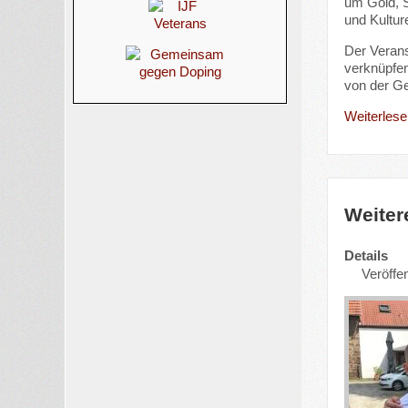
um Gold, S
und Kultur
Der Verans
verknüpfen
von der G
Weiterlesen
Weiter
Details
Veröffen