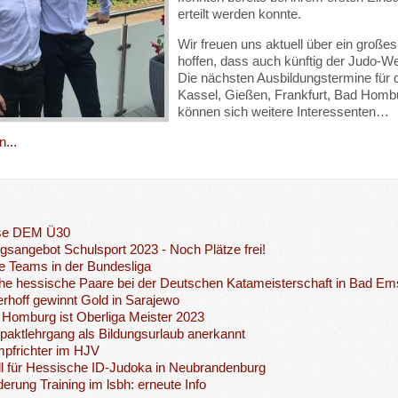
erteilt werden konnte.
Wir freuen uns aktuell über ein große
hoffen, dass auch künftig der Judo-W
Die nächsten Ausbildungstermine für 
Kassel, Gießen, Frankfurt, Bad Hombur
können sich weitere Interessenten…
...
se DEM Ü30
ngsangebot Schulsport 2023 - Noch Plätze frei!
 Teams in der Bundesliga
che hessische Paare bei der Deutschen Katameisterschaft in Bad Em
terhoff gewinnt Gold in Sarajewo
Homburg ist Oberliga Meister 2023
ktlehrgang als Bildungsurlaub anerkannt
pfrichter im HJV
l für Hessische ID-Judoka in Neubrandenburg
erung Training im lsbh: erneute Info