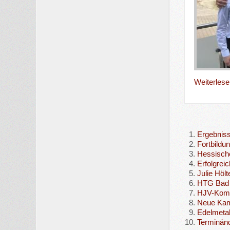
Weiterlesen
Ergebnis
Fortbildu
Hessische
Erfolgrei
Julie Höl
HTG Bad 
HJV-Kompa
Neue Kam
Edelmetal
Terminänd