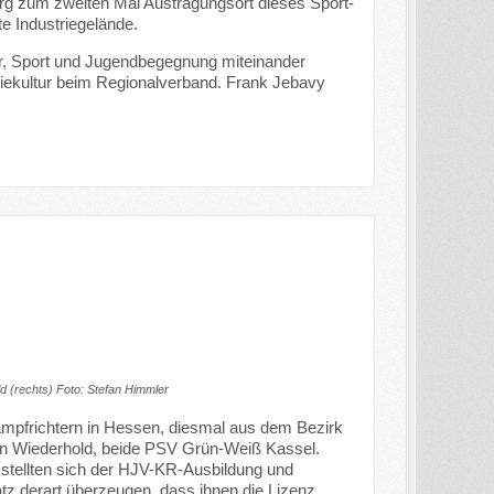
urg zum zweiten Mal Austragungsort dieses Sport-
e Industriegelände.
tur, Sport und Jugendbegegnung miteinander
striekultur beim Regionalverband. Frank Jebavy
d (rechts) Foto: Stefan Himmler
ampfrichtern in Hessen, diesmal aus dem Bezirk
n Wiederhold, beide PSV Grün-Weiß Kassel.
 stellten sich der HJV-KR-Ausbildung und
atz derart überzeugen, dass ihnen die Lizenz