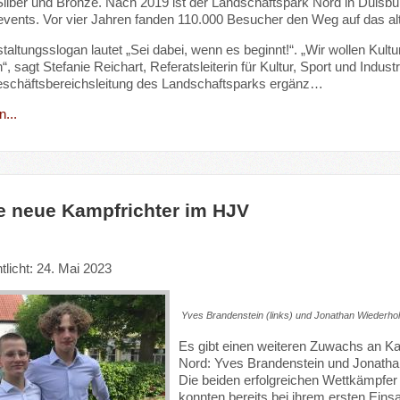
ilber und Bronze. Nach 2019 ist der Landschaftspark Nord in Duisb
events. Vor vier Jahren fanden 110.000 Besucher den Weg auf das alt
taltungsslogan lautet „Sei dabei, wenn es beginnt!“. „Wir wollen Kul
“, sagt Stefanie Reichart, Referatsleiterin für Kultur, Sport und Indu
eschäftsbereichsleitung des Landschaftsparks ergänz…
...
e neue Kampfrichter im HJV
tlicht: 24. Mai 2023
Yves Brandenstein (links) und Jonathan Wiederhol
Es gibt einen weiteren Zuwachs an K
Nord: Yves Brandenstein und Jonatha
Die beiden erfolgreichen Wettkämpfer
konnten bereits bei ihrem ersten Eins