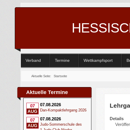
HESSIS
Verband
Termine
Wettkampfsport
B
Aktuelle Seite:
Startseite
Aktuelle Termine
Lehrga
07.08.2026
07
Dan-Kompaktlehrgang 2026
AUG
Details
07.08.2026
07
Veröffen
Judo-Sommerschule des
AUG
1.Judo-Club Nieder-