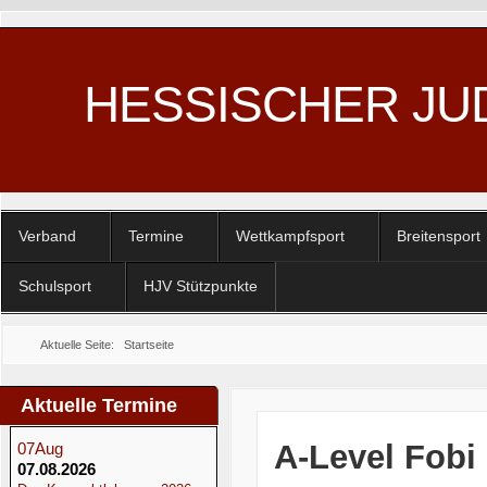
HESSISCHER JU
Verband
Termine
Wettkampfsport
Breitensport
Schulsport
HJV Stützpunkte
Aktuelle Seite:
Startseite
Aktuelle Termine
A-Level Fobi
07
Aug
07.08.2026