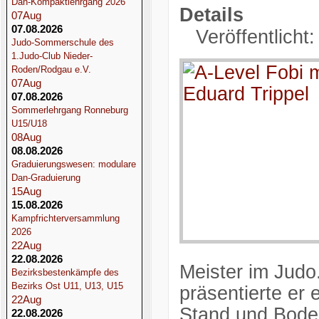
Dan-Kompaktlehrgang 2026
Details
07
Aug
07.08.2026
Veröffentlicht:
Judo-Sommerschule des
1.Judo-Club Nieder-
Roden/Rodgau e.V.
07
Aug
07.08.2026
Sommerlehrgang Ronneburg
U15/U18
08
Aug
08.08.2026
Graduierungswesen: modulare
Dan-Graduierung
15
Aug
15.08.2026
Kampfrichterversammlung
2026
22
Aug
22.08.2026
Meister im Jud
Bezirksbestenkämpfe des
Bezirks Ost U11, U13, U15
präsentierte er
22
Aug
Stand und Bode
22.08.2026