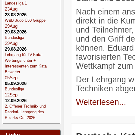
Landesliga 1
23
Aug
Nach einem ans
23.08.2026
direkt in die Ku
W&B Judo Ü50 Gruppe
29
Aug
und Teilnehmer, 
29.08.2026
und den Griff d
Bundesliga
29
Aug
können. Eduard 
29.08.2026
Lehrgang für LV-Kata-
favorisierten Te
Wertungsrichter +
Wettkampf zum E
Interessenten zum Kata
Bewerter
05
Sep
Der Lehrgang w
05.09.2026
Techniken abge
Bundesliga
12
Sep
Weiterlesen...
12.09.2026
2. Offener Technik- und
Randori- Lehrgang des
Bezirks Ost 2026