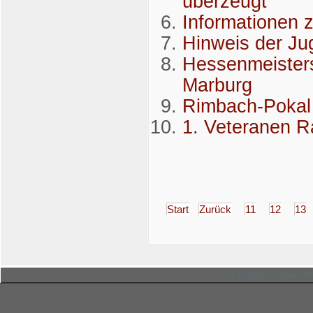
überzeugt
Informationen 
Hinweis der J
Hessenmeisters
Marburg
Rimbach-Pokal
1. Veteranen R
Start
Zurück
11
12
13
© Hessischer Judo-Ver