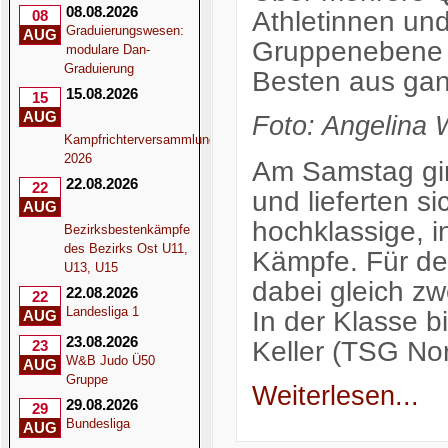
08.08.2026
Athletinnen un
08
Graduierungswesen:
AUG
Gruppenebene b
modulare Dan-
Graduierung
Besten aus gan
15.08.2026
15
AUG
Foto: Angelina 
Kampfrichterversammlung
2026
Am Samstag gin
22.08.2026
22
und lieferten s
AUG
hochklassige, i
Bezirksbestenkämpfe
des Bezirks Ost U11,
Kämpfe. Für d
U13, U15
dabei gleich z
22.08.2026
22
Landesliga 1
In der Klasse b
AUG
23.08.2026
Keller (TSG No
23
W&B Judo Ü50
AUG
Gruppe
Weiterlesen...
29.08.2026
29
Bundesliga
AUG