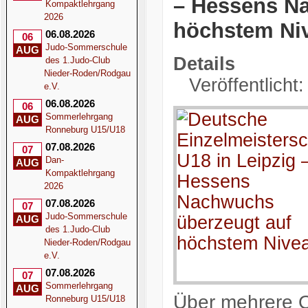
– Hessens N
Kompaktlehrgang
2026
höchstem Ni
06.08.2026
06
Judo-Sommerschule
AUG
Details
des 1.Judo-Club
Nieder-Roden/Rodgau
Veröffentlicht
e.V.
06.08.2026
06
Sommerlehrgang
AUG
Ronneburg U15/U18
07.08.2026
07
Dan-
AUG
Kompaktlehrgang
2026
07.08.2026
07
Judo-Sommerschule
AUG
des 1.Judo-Club
Nieder-Roden/Rodgau
e.V.
07.08.2026
07
Sommerlehrgang
AUG
Über mehrere Qu
Ronneburg U15/U18