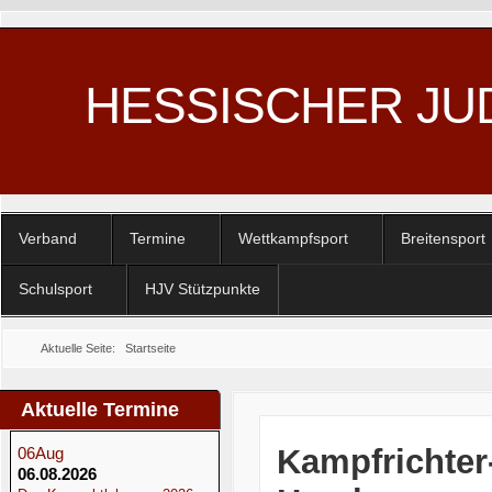
HESSISCHER JU
Verband
Termine
Wettkampfsport
Breitensport
Schulsport
HJV Stützpunkte
Aktuelle Seite:
Startseite
Aktuelle Termine
Kampfrichter
06
Aug
06.08.2026