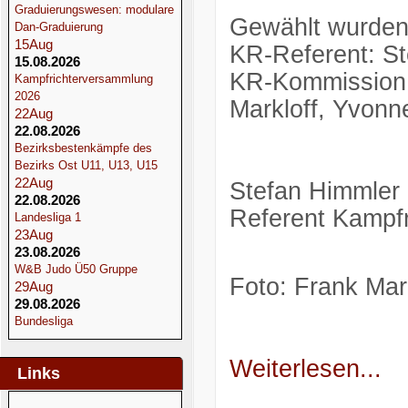
Graduierungswesen: modulare
Gewählt wurden
Dan-Graduierung
15
Aug
KR-Referent: S
15.08.2026
KR-Kommission:
Kampfrichterversammlung
2026
Markloff, Yvonn
22
Aug
22.08.2026
Bezirksbestenkämpfe des
Bezirks Ost U11, U13, U15
22
Aug
Stefan Himmler
22.08.2026
Referent Kampfr
Landesliga 1
23
Aug
23.08.2026
W&B Judo Ü50 Gruppe
Foto: Frank Mar
29
Aug
29.08.2026
Bundesliga
Weiterlesen...
Links