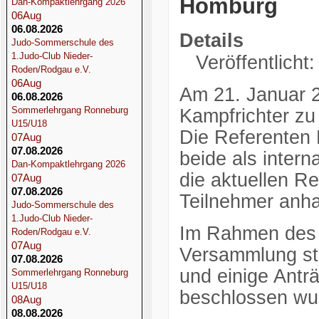
Homburg
Dan-Kompaktlehrgang 2026
06
Aug
06.08.2026
Details
Judo-Sommerschule des
1.Judo-Club Nieder-
Veröffentlicht
Roden/Rodgau e.V.
06
Aug
Am 21. Januar 2
06.08.2026
Sommerlehrgang Ronneburg
Kampfrichter zu 
U15/U18
Die Referenten 
07
Aug
07.08.2026
beide als intern
Dan-Kompaktlehrgang 2026
die aktuellen Re
07
Aug
07.08.2026
Teilnehmer anha
Judo-Sommerschule des
1.Judo-Club Nieder-
Im Rahmen des 
Roden/Rodgau e.V.
07
Aug
Versammlung sta
07.08.2026
und einige Ant
Sommerlehrgang Ronneburg
U15/U18
beschlossen wu
08
Aug
08.08.2026