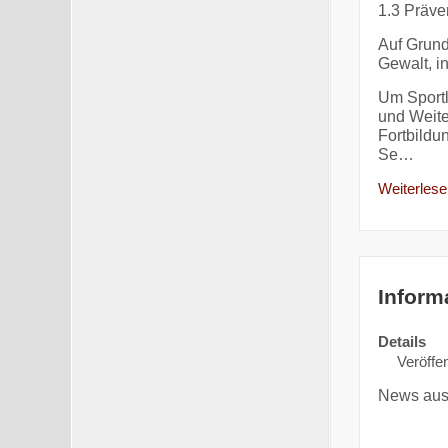
1.3 Präve
Auf Grund
Gewalt, i
Um Sportl
und Weite
Fortbildu
Se…
Weiterlesen
Inform
Details
Veröffen
News aus