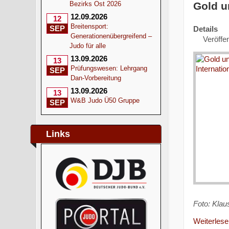
Gold u
Bezirks Ost 2026
12.09.2026
12
Breitensport:
SEP
Details
Generationenübergreifend –
Veröffen
Judo für alle
13.09.2026
13
Prüfungswesen: Lehrgang
SEP
Dan-Vorbereitung
13.09.2026
13
W&B Judo Ü50 Gruppe
SEP
Links
Foto: Kla
Weiterlesen