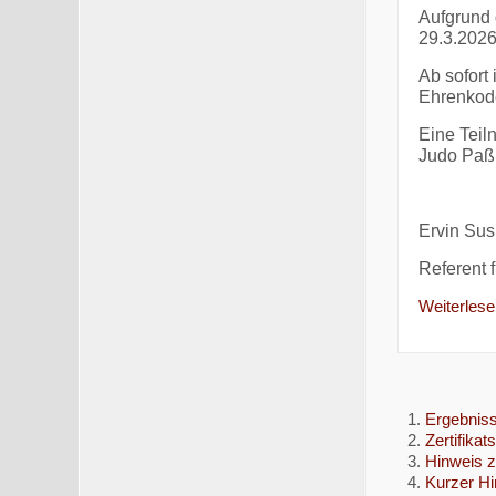
Aufgrund 
29.3.202
Ab sofort 
Ehrenkod
Eine Teil
Judo Paß m
Ervin Sus
Referent 
Weiterlesen
Ergebnis
Zertifika
Hinweis 
Kurzer H