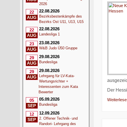
2026
22.08.2026
22
Bezirksbestenkämpfe des
AUG
Bezirks Ost U11, U13, U15
22.08.2026
22
Landesliga 1
AUG
23.08.2026
23
W&B Judo Ü50 Gruppe
AUG
29.08.2026
29
Bundesliga
AUG
29.08.2026
29
Lehrgang für LV-Kata-
AUG
ausgezeic
Wertungsrichter +
Interessenten zum Kata
Der Hessi
Bewerter
05.09.2026
Weiterlesen
05
Bundesliga
SEP
12.09.2026
12
2. Offener Technik- und
SEP
Randori- Lehrgang des