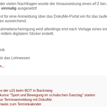
der vielen Nachfragen wurde die Voraussetzung eines eFZ be
6
einmalig
ausgesetzt!
ist für eine Anmeldung über das DokuMe-Portal ein für das laufen
ex ausreichend.
nahmebescheinigung wird allerdings erst nach Vorlage eines er
ittels digitalem Sticker erstellt.
nik
für das Lehrwesen
...
se der u15 beim BOT in Backnang
tskurse "Sport und Bewegung im schulischen Ganztag" starten
zur Terminanmeldung mit DokuMe
inweis zum Terminkalender