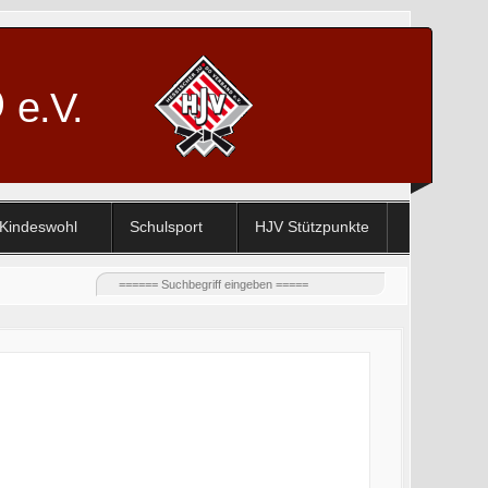
D
e.V.
Kindeswohl
Schulsport
HJV Stützpunkte