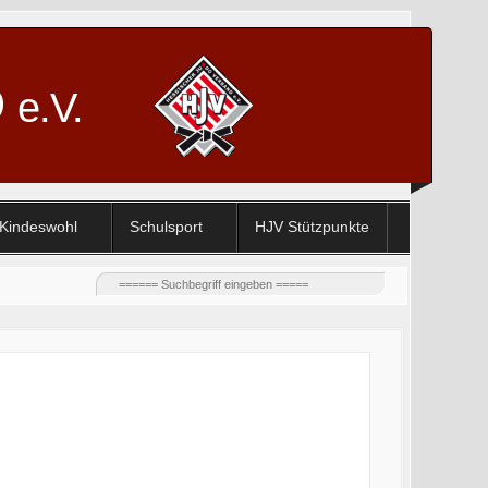
D
e.V.
Kindeswohl
Schulsport
HJV Stützpunkte