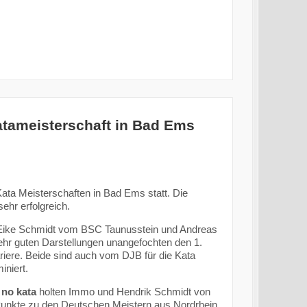
atameisterschaft in Bad Ems
ta Meisterschaften in Bad Ems statt. Die
ehr erfolgreich.
Eike Schmidt vom BSC Taunusstein und Andreas
hr guten Darstellungen unangefochten den 1.
ariere. Beide sind auch vom DJB für die Kata
niert.
no kata
holten Immo und Hendrik Schmidt von
Punkte zu den Deutschen Meistern aus Nordrhein