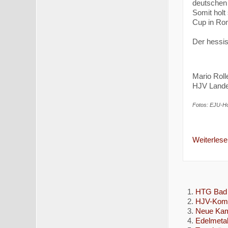
deutschen 
Somit holt
Cup in Rom
Der hessis
Mario Roll
HJV Lande
Fotos: EJU-Ho
Weiterlesen
HTG Bad 
HJV-Kompa
Neue Kam
Edelmetal