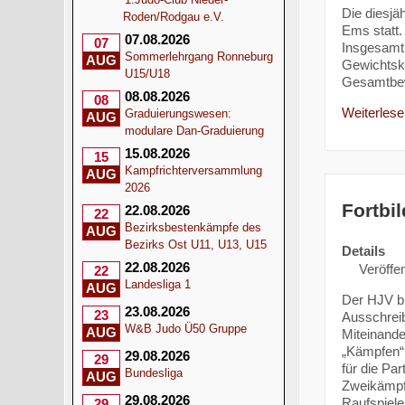
Die diesjä
Roden/Rodgau e.V.
Ems statt.
07.08.2026
07
Insgesamt 
Sommerlehrgang Ronneburg
AUG
Gewichtskl
U15/U18
Gesamtbewe
08.08.2026
08
Weiterlesen
Graduierungswesen:
AUG
modulare Dan-Graduierung
15.08.2026
15
Kampfrichterversammlung
AUG
2026
Fortbi
22.08.2026
22
Bezirksbestenkämpfe des
AUG
Bezirks Ost U11, U13, U15
Details
22.08.2026
Veröffen
22
Landesliga 1
AUG
Der HJV bi
23.08.2026
23
Ausschrei
W&B Judo Ü50 Gruppe
AUG
Miteinande
„Kämpfen“ 
29.08.2026
29
für die Pa
Bundesliga
AUG
Zweikämpf
29.08.2026
Raufspiele
29