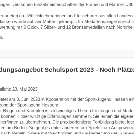
hrigen Deutschen Einzelmeisterschaften der Frauen und Männer Ü30
starteten ca. 350 Teilnehmerinnen und Teilnehmer aus allen Landes
assen wurde auf vier Matten gekämpft. Im Medaillenspiegel erreichte
rtung mit 6 Gold-, 7 Silber- und 12 Bronzemedaillen nach Nordrhein
...
ldungsangebot Schulsport 2023 - Noch Plätze 
tlicht: 23. Mai 2023
etet am 3. Juni 2023 in Kooperation mit der Sport-Jugend Hessen 
bung der Sportjugend Hessen:
r Ringen und Kämpfen ist ein wichtiges Thema für Jungen und Mädche
können Kinder wichtige Erfahrungen sammeln. Sie lernen die eigenen
rtner/innen zu übernehmen. Die praxisorientierte Fortbildung bietet Id
en am Boden. So geht es unter anderem um Spiele zum Auspowern, 
 nach Regeln, Spiele mit Weichböden und die Bedeutung des Ringen