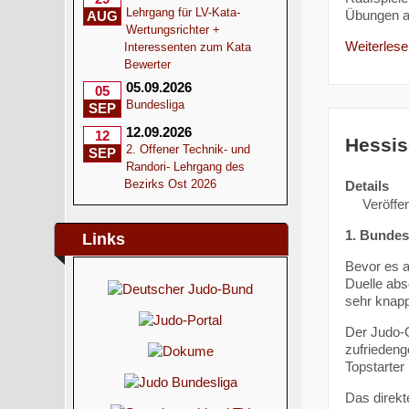
Lehrgang für LV-Kata-
Übungen a
AUG
Wertungsrichter +
Weiterlesen
Interessenten zum Kata
Bewerter
05.09.2026
05
Bundesliga
SEP
12.09.2026
12
Hessis
2. Offener Technik- und
SEP
Randori- Lehrgang des
Bezirks Ost 2026
Details
Veröffen
1. Bundes
Links
Bevor es a
Duelle abs
sehr knap
Der Judo-C
zufriedeng
Topstarter
Das direkt