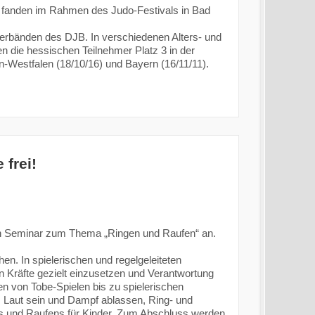
 fanden im Rahmen des Judo-Festivals in Bad
verbänden des DJB. In verschiedenen Alters- und
n die hessischen Teilnehmer Platz 3 in der
-Westfalen (18/10/16) und Bayern (16/11/11).
frei!
ein Seminar zum Thema „Ringen und Raufen“ an.
n. In spielerischen und regelgeleiteten
 Kräfte gezielt einzusetzen und Verantwortung
een von Tobe-Spielen bis zu spielerischen
Laut sein und Dampf ablassen, Ring- und
s und Raufens für Kinder. Zum Abschluss werden