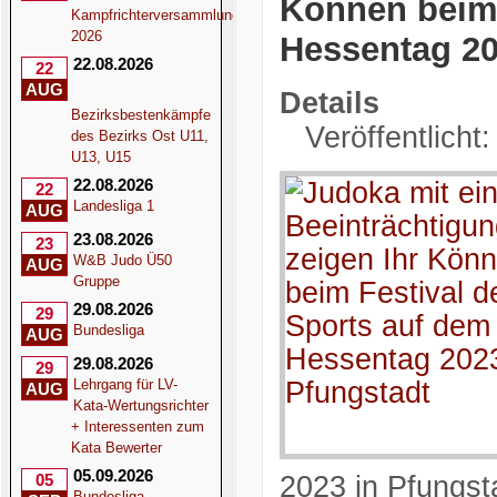
Können beim 
Kampfrichterversammlung
2026
Hessentag 20
22.08.2026
22
AUG
Details
Bezirksbestenkämpfe
Veröffentlicht
des Bezirks Ost U11,
U13, U15
22.08.2026
22
Landesliga 1
AUG
23.08.2026
23
W&B Judo Ü50
AUG
Gruppe
29.08.2026
29
Bundesliga
AUG
29.08.2026
29
Lehrgang für LV-
AUG
Kata-Wertungsrichter
+ Interessenten zum
Kata Bewerter
05.09.2026
05
2023 in Pfungst
Bundesliga