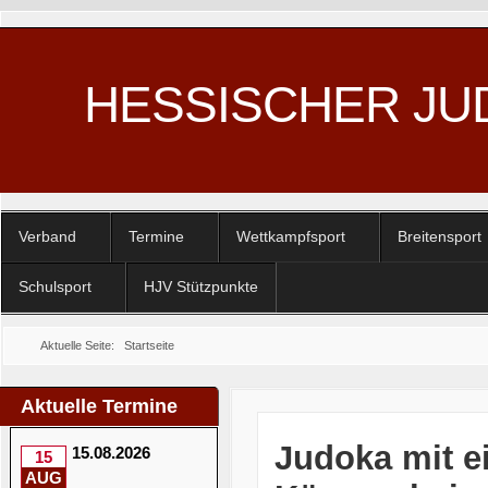
HESSISCHER JU
Verband
Termine
Wettkampfsport
Breitensport
Schulsport
HJV Stützpunkte
Aktuelle Seite:
Startseite
Aktuelle Termine
Judoka mit e
15.08.2026
15
AUG