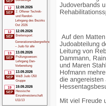
SEP
Judoverbands u
12.09.2026
12
Rehabilitations
2. Offener Technik-
SEP
und Randori-
Lehrgang des Bezirks
Ost 2026
12.09.2026
12
Auf den Matten 
Breitensport:
SEP
Generationenübergreifend
Judoabteilung d
– Judo für alle
Leitung von Reb
13.09.2026
13
Dammann, Raine
Prüfungswesen:
SEP
Lehrgang Dan-
und Maren Stah
Vorbereitung
Hofmann mehrere
13.09.2026
13
W&B Judo Ü50
SEP
die angereisten 
Gruppe
Hessentagsbesu
19.09.2026
19
Hessische
SEP
Einzelmeisterschaft
Mit viel Freude
U11/13