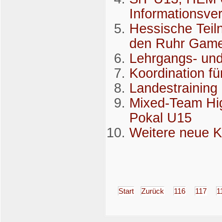
Informationsve
Hessische Teil
den Ruhr Gam
Lehrgangs- und
Koordination f
Landestraining
Mixed-Team Hi
Pokal U15
Weitere neue K
Start
Zurück
116
117
1