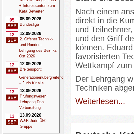
+ Interessenten zum
Nach einem ans
Kata Bewerter
05.09.2026
direkt in die Ku
05
Bundesliga
SEP
und Teilnehmer, 
12.09.2026
12
und den Griff d
2. Offener Technik-
SEP
und Randori-
können. Eduard 
Lehrgang des Bezirks
favorisierten Te
Ost 2026
12.09.2026
Wettkampf zum E
12
Breitensport:
SEP
Der Lehrgang w
Generationenübergreifend
– Judo für alle
Techniken abge
13.09.2026
13
Prüfungswesen:
SEP
Weiterlesen...
Lehrgang Dan-
Vorbereitung
13.09.2026
13
W&B Judo Ü50
SEP
Gruppe