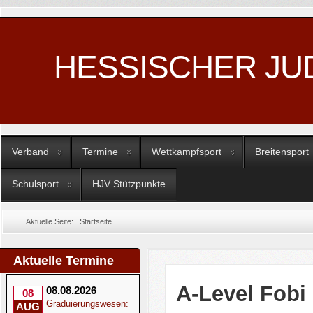
HESSISCHER JU
Verband
Termine
Wettkampfsport
Breitensport
Schulsport
HJV Stützpunkte
Aktuelle Seite:
Startseite
Aktuelle Termine
A-Level Fobi
08.08.2026
08
Graduierungswesen:
AUG