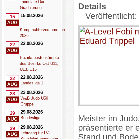
modulare Dan-
Details
Graduierung
Veröffentlicht:
15.08.2026
15
AUG
Kampfrichterversammlung
2026
22.08.2026
22
AUG
Bezirksbestenkämpfe
des Bezirks Ost U11,
U13, U15
22.08.2026
22
Landesliga 1
AUG
23.08.2026
23
W&B Judo Ü50
AUG
Gruppe
29.08.2026
29
Meister im Jud
Bundesliga
AUG
präsentierte er
29.08.2026
29
Lehrgang für LV-
AUG
Stand und Bode
Kata-Wertungsrichter