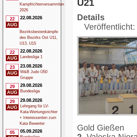
U21
Kampfrichterversammlung
2026
Details
22.08.2026
22
AUG
Veröffentlicht
Bezirksbestenkämpfe
des Bezirks Ost U11,
U13, U15
22.08.2026
22
Landesliga 1
AUG
23.08.2026
23
W&B Judo Ü50
AUG
Gruppe
29.08.2026
29
Bundesliga
AUG
29.08.2026
29
Lehrgang für LV-
AUG
Kata-Wertungsrichter
+ Interessenten zum
Kata Bewerter
Gold Gießen
05.09.2026
05
Bundesliga