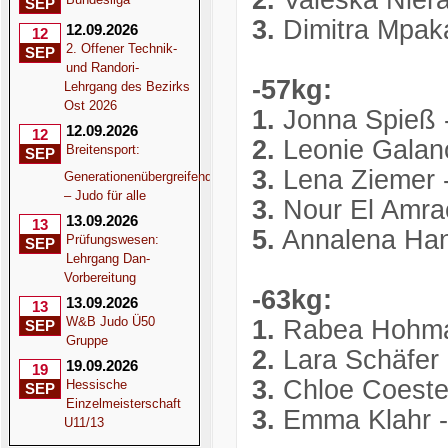
2.
Valeska Nierat
SEP
3.
Dimitra Mpak
12.09.2026
12
2. Offener Technik-
SEP
und Randori-
-57kg:
Lehrgang des Bezirks
Ost 2026
1.
Jonna Spieß 
12.09.2026
12
2.
Leonie Galan
Breitensport:
SEP
3.
Lena Ziemer 
Generationenübergreifend
– Judo für alle
3.
Nour El Amrao
13.09.2026
13
5.
Annalena Han
Prüfungswesen:
SEP
Lehrgang Dan-
Vorbereitung
-63kg:
13.09.2026
13
W&B Judo Ü50
1.
Rabea Hohman
SEP
Gruppe
2.
Lara Schäfer 
19.09.2026
19
3.
Chloe Coeste
Hessische
SEP
Einzelmeisterschaft
3.
Emma Klahr -
U11/13