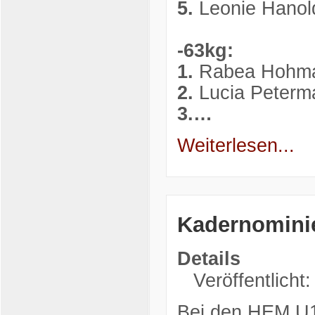
5.
Leonie Hanol
-63kg:
1.
Rabea Hohman
2.
Lucia Peterm
3.…
Weiterlesen...
Kadernomini
Details
Veröffentlicht
Bei den HEM U1