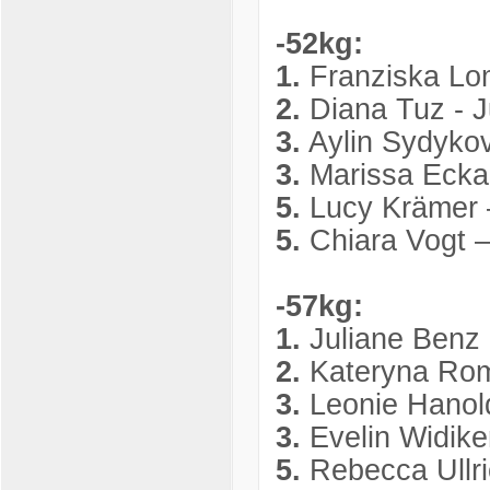
-52kg:
1.
Franziska Lom
2.
Diana Tuz - 
3.
Aylin Sydyko
3.
Marissa Eckar
5.
Lucy Krämer 
5.
Chiara Vogt 
-57kg:
1.
Juliane Benz 
2.
Kateryna Rom
3.
Leonie Hanol
3.
Evelin Widike
5.
Rebecca Ullr