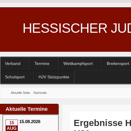
HESSISCHER JU
Verband
Termine
Wettkampfsport
Breitensport
Schulsport
HJV Stützpunkte
Aktuelle Seite:
Startseite
Aktuelle Termine
Ergebnisse H
15.08.2026
15
AUG