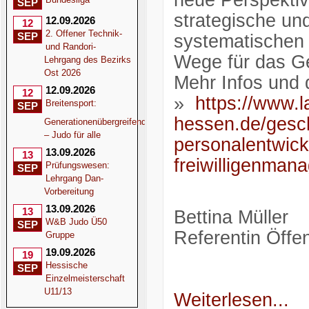
neue Perspektiv
SEP
strategische un
12.09.2026
12
2. Offener Technik-
SEP
systematischen
und Randori-
Wege für das G
Lehrgang des Bezirks
Ost 2026
Mehr Infos und d
12.09.2026
12
»
https://www.
Breitensport:
SEP
hessen.de/gesch
Generationenübergreifend
– Judo für alle
personalentwick
13.09.2026
13
freiwilligenmana
Prüfungswesen:
SEP
Lehrgang Dan-
Vorbereitung
13.09.2026
13
Bettina Müller
W&B Judo Ü50
SEP
Referentin Öffen
Gruppe
19.09.2026
19
Hessische
SEP
Einzelmeisterschaft
U11/13
Weiterlesen...