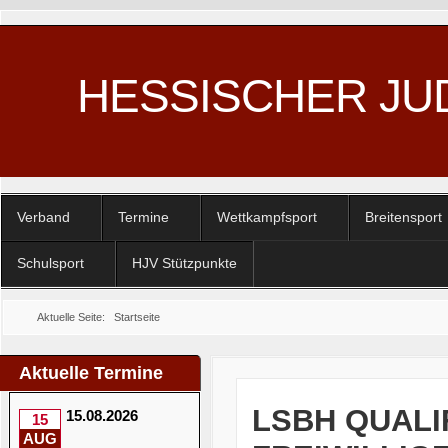
HESSISCHER JU
Verband
Termine
Wettkampfsport
Breitensport
Schulsport
HJV Stützpunkte
Aktuelle Seite:
Startseite
Aktuelle Termine
LSBH QUALI
15.08.2026
15
AUG