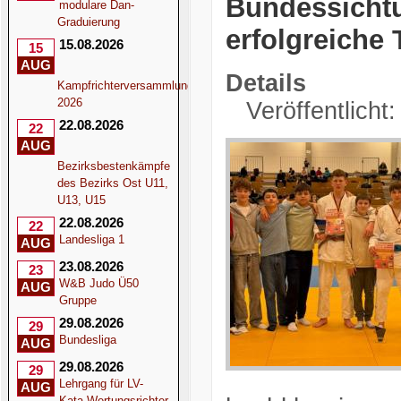
Bundessicht
modulare Dan-
Graduierung
erfolgreiche
15.08.2026
15
AUG
Details
Kampfrichterversammlung
2026
Veröffentlicht:
22.08.2026
22
AUG
Bezirksbestenkämpfe
des Bezirks Ost U11,
U13, U15
22.08.2026
22
Landesliga 1
AUG
23.08.2026
23
W&B Judo Ü50
AUG
Gruppe
29.08.2026
29
Bundesliga
AUG
29.08.2026
29
Lehrgang für LV-
AUG
Kata-Wertungsrichter