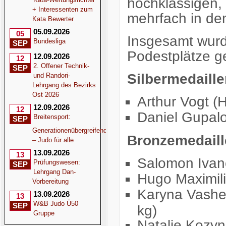
hochklassigen, 
+ Interessenten zum
mehrfach in den
Kata Bewerter
05.09.2026
05
Insgesamt wurd
Bundesliga
SEP
Podestplätze g
12.09.2026
12
2. Offener Technik-
SEP
Silbermedaillen
und Randori-
Lehrgang des Bezirks
Ost 2026
Arthur Vogt (
12.09.2026
12
Daniel Gupalo
Breitensport:
SEP
Generationenübergreifend
Bronzemedaille
– Judo für alle
13.09.2026
13
Salomon Ivano
Prüfungswesen:
SEP
Lehrgang Dan-
Hugo Maximili
Vorbereitung
Karyna Vashe
13.09.2026
13
W&B Judo Ü50
SEP
kg)
Gruppe
Natalie Kozy