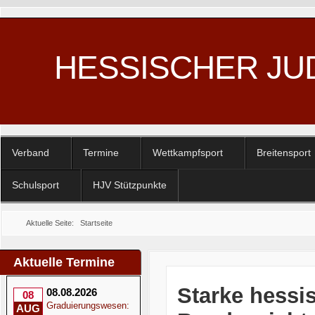
HESSISCHER JU
Verband
Termine
Wettkampfsport
Breitensport
Schulsport
HJV Stützpunkte
Aktuelle Seite:
Startseite
Aktuelle Termine
Starke hessi
08.08.2026
08
Graduierungswesen:
AUG