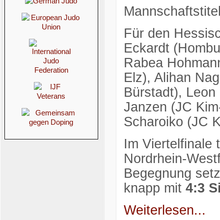
Mannschaftstitel
Für den Hessis
Eckardt (Hombu
Rabea Hohmann (
Elz), Alihan Nag
Bürstadt), Leon
Janzen (JC Kim
Scharoiko (JC K
Im Viertelfinal
Nordrhein-Westf
Begegnung setz
knapp mit
4:3 S
Weiterlesen...