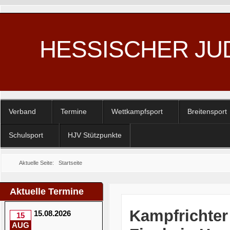
HESSISCHER JU
Verband
Termine
Wettkampfsport
Breitensport
Schulsport
HJV Stützpunkte
Aktuelle Seite:
Startseite
Aktuelle Termine
Kampfrichter
15.08.2026
15
AUG