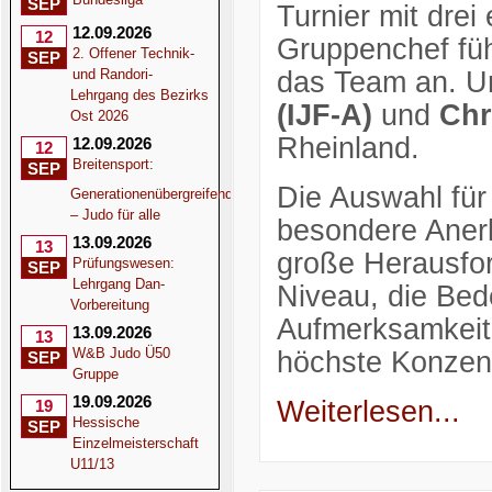
SEP
Turnier mit drei
12.09.2026
12
Gruppenchef fü
2. Offener Technik-
SEP
und Randori-
das Team an. Un
Lehrgang des Bezirks
(IJF-A)
und
Chr
Ost 2026
Rheinland.
12.09.2026
12
Breitensport:
SEP
Die Auswahl für 
Generationenübergreifend
– Judo für alle
besondere Anerk
13.09.2026
13
große Herausfor
Prüfungswesen:
SEP
Lehrgang Dan-
Niveau, die Be
Vorbereitung
Aufmerksamkeit 
13.09.2026
13
W&B Judo Ü50
höchste Konzen
SEP
Gruppe
19.09.2026
Weiterlesen...
19
Hessische
SEP
Einzelmeisterschaft
U11/13