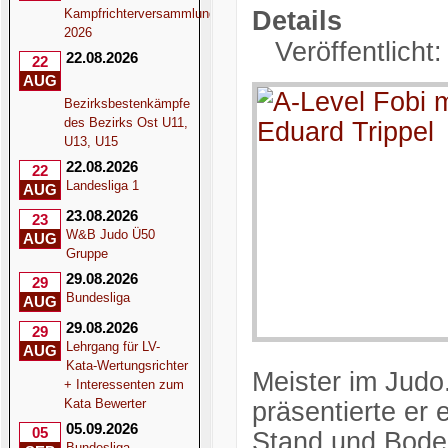
Kampfrichterversammlung
Details
2026
Veröffentlicht:
22.08.2026
22
AUG
Bezirksbestenkämpfe
des Bezirks Ost U11,
U13, U15
22.08.2026
22
Landesliga 1
AUG
23.08.2026
23
W&B Judo Ü50
AUG
Gruppe
29.08.2026
29
Bundesliga
AUG
29.08.2026
29
Lehrgang für LV-
AUG
Kata-Wertungsrichter
Meister im Jud
+ Interessenten zum
Kata Bewerter
präsentierte er
05.09.2026
05
Stand und Bode
Bundesliga