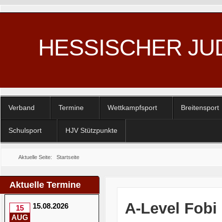
HESSISCHER JU
Verband
Termine
Wettkampfsport
Breitensport
Schulsport
HJV Stützpunkte
Aktuelle Seite:
Startseite
Aktuelle Termine
A-Level Fobi
15.08.2026
15
AUG