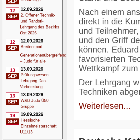
SEP
12.09.2026
Nach einem ans
12
2. Offener Technik-
SEP
direkt in die Ku
und Randori-
Lehrgang des Bezirks
und Teilnehmer, 
Ost 2026
und den Griff d
12.09.2026
12
Breitensport:
können. Eduard 
SEP
Generationenübergreifend
favorisierten Te
– Judo für alle
Wettkampf zum E
13.09.2026
13
Prüfungswesen:
SEP
Der Lehrgang w
Lehrgang Dan-
Vorbereitung
Techniken abge
13.09.2026
13
W&B Judo Ü50
SEP
Weiterlesen...
Gruppe
19.09.2026
19
Hessische
SEP
Einzelmeisterschaft
U11/13