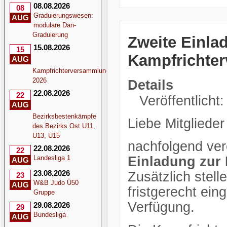
08.08.2026
08
Graduierungswesen:
AUG
modulare Dan-
Graduierung
Zweite Einla
15.08.2026
15
Kampfrichte
AUG
Kampfrichterversammlung
2026
Details
22.08.2026
22
Veröffentlicht:
AUG
Bezirksbestenkämpfe
Liebe Mitglieder
des Bezirks Ost U11,
U13, U15
nachfolgend verö
22.08.2026
22
Einladung zur
Landesliga 1
AUG
23.08.2026
Zusätzlich stell
23
W&B Judo Ü50
AUG
fristgerecht ei
Gruppe
Verfügung.
29.08.2026
29
Bundesliga
AUG