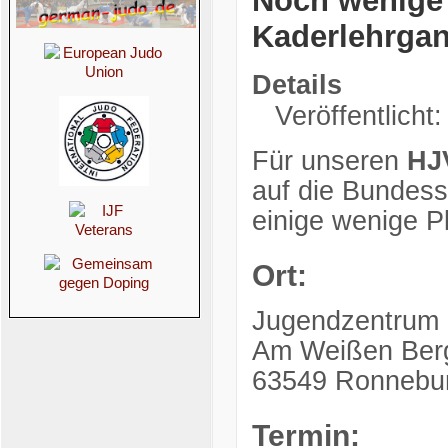
Noch wenige R
Kaderlehrga
Details
Veröffentlicht:
Für unseren
HJ
auf die Bundessi
einige wenige Pl
Ort:
Jugendzentrum
Am Weißen Ber
63549 Ronnebu
Termin: