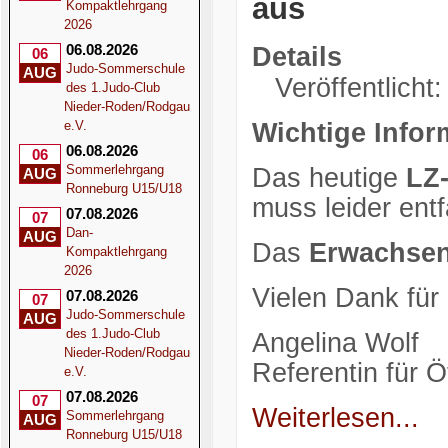
aus
Kompaktlehrgang
2026
06.08.2026
Details
06
Judo-Sommerschule
AUG
Veröffentlicht:
des 1.Judo-Club
Nieder-Roden/Rodgau
e.V.
Wichtige Infor
06.08.2026
06
Sommerlehrgang
Das heutige
LZ-
AUG
Ronneburg U15/U18
muss leider entf
07.08.2026
07
Dan-
AUG
Das
Erwachsen
Kompaktlehrgang
2026
Vielen Dank für
07.08.2026
07
Judo-Sommerschule
AUG
des 1.Judo-Club
Angelina Wolf
Nieder-Roden/Rodgau
Referentin für Öf
e.V.
07.08.2026
07
Weiterlesen...
Sommerlehrgang
AUG
Ronneburg U15/U18