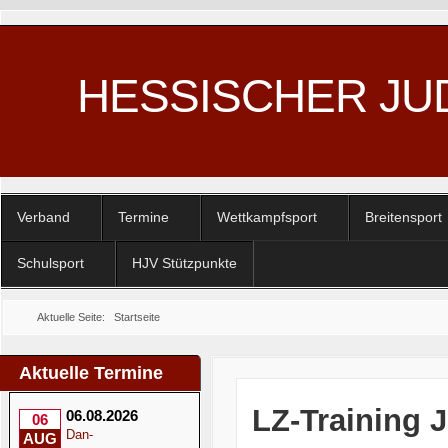
HESSISCHER JU
Verband
Termine
Wettkampfsport
Breitensport
Schulsport
HJV Stützpunkte
Aktuelle Seite:
Startseite
Aktuelle Termine
LZ-Training J
06.08.2026
06
Dan-
AUG