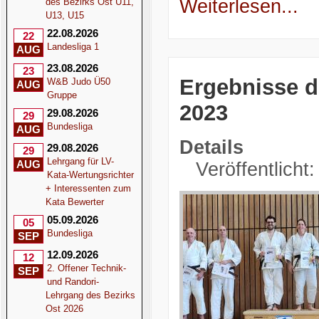
Weiterlesen...
des Bezirks Ost U11,
U13, U15
22.08.2026
22
Landesliga 1
AUG
23.08.2026
23
Ergebnisse d
W&B Judo Ü50
AUG
Gruppe
2023
29.08.2026
29
Bundesliga
AUG
Details
29.08.2026
29
Lehrgang für LV-
AUG
Veröffentlicht:
Kata-Wertungsrichter
+ Interessenten zum
Kata Bewerter
05.09.2026
05
Bundesliga
SEP
12.09.2026
12
2. Offener Technik-
SEP
und Randori-
Lehrgang des Bezirks
Ost 2026