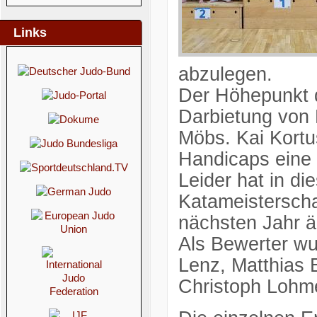
Links
abzulegen.
Der Höhepunkt d
Darbietung von 
Möbs. Kai Kortus
Handicaps eine 
Leider hat in d
Katameisterscha
nächsten Jahr ä
Als Bewerter wu
Lenz, Matthias B
Christoph Lohme