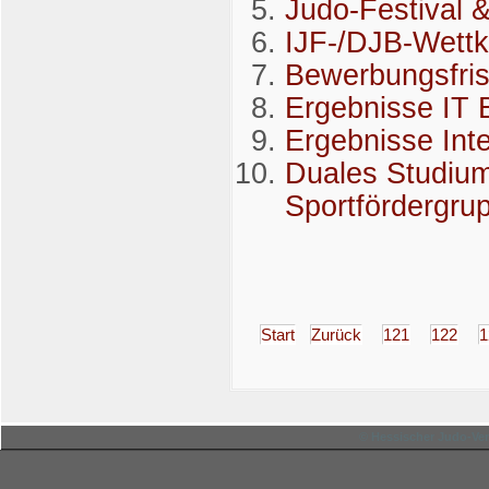
Judo-Festival 
IJF-/DJB-Wettk
Bewerbungsfrist
Ergebnisse IT
Ergebnisse Int
Duales Studium 
Sportfördergru
Start
Zurück
121
122
1
© Hessischer Judo-Ver