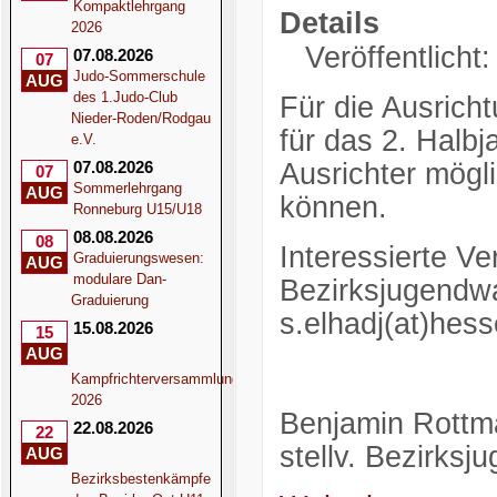
Kompaktlehrgang
Details
2026
Veröffentlicht
07.08.2026
07
Judo-Sommerschule
AUG
des 1.Judo-Club
Für die Ausrich
Nieder-Roden/Rodgau
für das 2. Halbj
e.V.
07.08.2026
Ausrichter mögl
07
Sommerlehrgang
AUG
können.
Ronneburg U15/U18
08.08.2026
08
Interessierte Ve
Graduierungswesen:
AUG
modulare Dan-
Bezirksjugendwa
Graduierung
s.elhadj(at)hes
15.08.2026
15
AUG
Kampfrichterversammlung
2026
Benjamin Rottm
22.08.2026
22
stellv. Bezirks
AUG
Bezirksbestenkämpfe