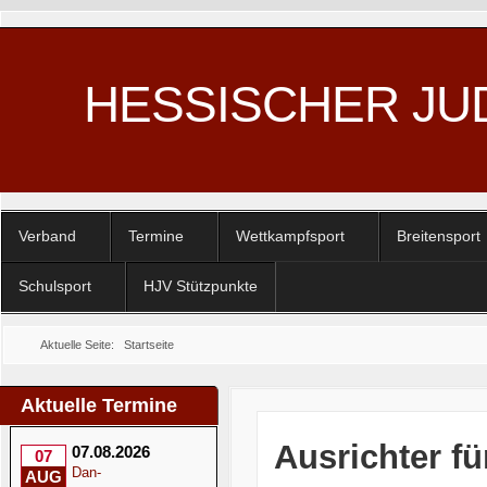
HESSISCHER JU
Verband
Termine
Wettkampfsport
Breitensport
Schulsport
HJV Stützpunkte
Aktuelle Seite:
Startseite
Aktuelle Termine
Ausrichter f
07.08.2026
07
Dan-
AUG