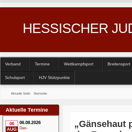
HESSISCHER JU
Verband
Termine
Wettkampfsport
Breitensport
Schulsport
HJV Stützpunkte
Aktuelle Seite:
Startseite
Aktuelle Termine
„Gänsehaut p
06.08.2026
06
Dan-
AUG