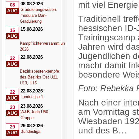
mit viel Energi
08.08.2026
08
Graduierungswesen:
AUG
modulare Dan-
Traditionell tre
Graduierung
hessischen ID
15.08.2026
15
Trainingscamp 
AUG
Kampfrichterversammlung
Jahren wird da
2026
Jugendlichen d
22.08.2026
22
macht damit In
AUG
Bezirksbestenkämpfe
besondere Weis
des Bezirks Ost U11,
U13, U15
Foto:
Rebekka P
22.08.2026
22
Landesliga 1
AUG
Nach einer int
23.08.2026
23
am Vormittag s
W&B Judo Ü50
AUG
Gruppe
Wiesbaden 1922
29.08.2026
29
und des B…
Bundesliga
AUG