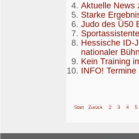
Aktuelle News 
Starke Ergebni
Judo des Ü50 B
Sportassistent
Hessische ID-Ju
nationaler Büh
Kein Training i
INFO! Termin
Start
Zurück
2
3
4
5
© Hessischer Judo-Ver