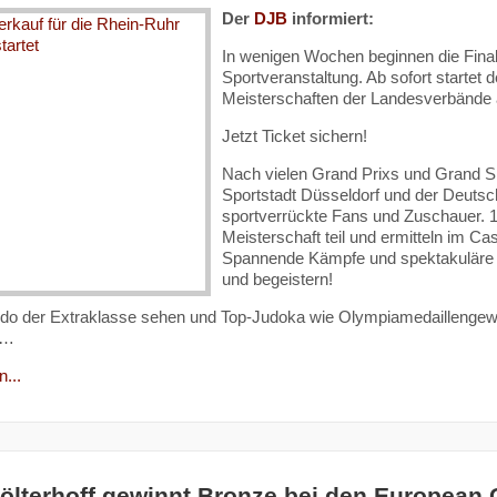
Der
DJB
informiert:
In wenigen Wochen beginnen die Finals
Sportveranstaltung. Ab sofort startet
Meisterschaften der Landesverbände a
Jetzt Ticket sichern!
Nach vielen Grand Prixs und Grand Sla
Sportstadt Düsseldorf und der Deutsc
sportverrückte Fans und Zuschauer.
Meisterschaft teil und ermitteln im C
Spannende Kämpfe und spektakuläre 
und begeistern!
Judo der Extraklasse sehen und Top-Judoka wie Olympiamedaillengew
e…
...
Hölterhoff gewinnt Bronze bei den European