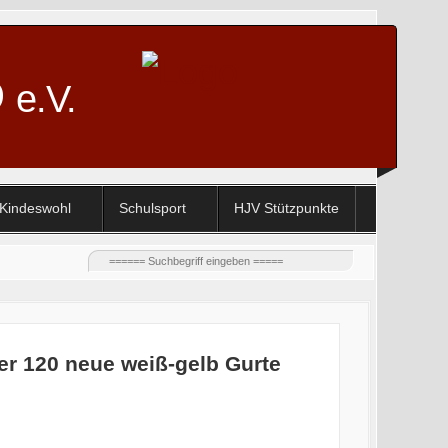
D
e.V.
Kindeswohl
Schulsport
HJV Stützpunkte
er 120 neue weiß-gelb Gurte