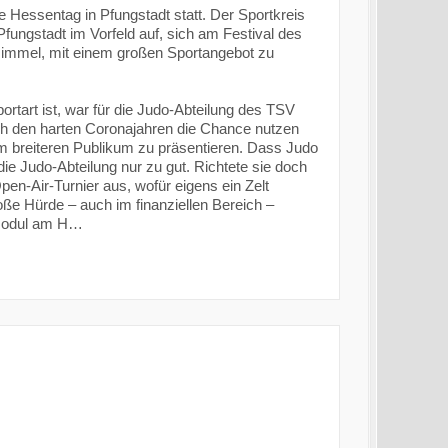
ge Hessentag in Pfungstadt statt. Der Sportkreis
Pfungstadt im Vorfeld auf, sich am Festival des
 Himmel, mit einem großen Sportangebot zu
rtart ist, war für die Judo-Abteilung des TSV
ch den harten Coronajahren die Chance nutzen
m breiteren Publikum zu präsentieren. Dass Judo
die Judo-Abteilung nur zu gut. Richtete sie doch
en-Air-Turnier aus, wofür eigens ein Zelt
ße Hürde – auch im finanziellen Bereich –
tmodul am H…