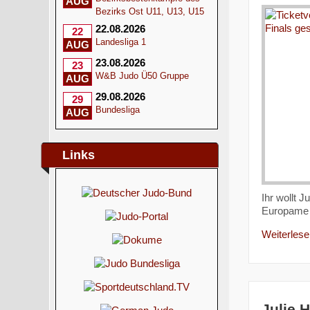
AUG
Bezirks Ost U11, U13, U15
22.08.2026
22
Landesliga 1
AUG
23.08.2026
23
W&B Judo Ü50 Gruppe
AUG
29.08.2026
29
Bundesliga
AUG
Links
Ihr wollt 
Europam
Weiterlesen
Julie 