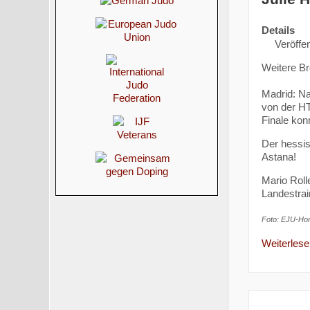
Details
Veröffen
Weitere Br
Madrid: N
von der HT
Finale kon
Der hessis
Astana!
Mario Roll
Landestrai
Foto: EJU-Ho
Weiterlesen