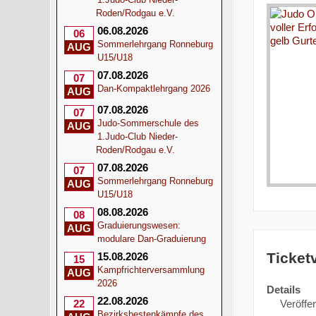
Roden/Rodgau e.V.
06.08.2026
06
Sommerlehrgang Ronneburg
AUG
U15/U18
07.08.2026
07
Dan-Kompaktlehrgang 2026
AUG
07.08.2026
07
Judo-Sommerschule des
AUG
1.Judo-Club Nieder-
Roden/Rodgau e.V.
07.08.2026
07
Sommerlehrgang Ronneburg
AUG
U15/U18
08.08.2026
08
Graduierungswesen:
AUG
modulare Dan-Graduierung
Ticket
15.08.2026
15
Kampfrichterversammlung
AUG
2026
Details
22.08.2026
Veröffen
22
Bezirksbestenkämpfe des