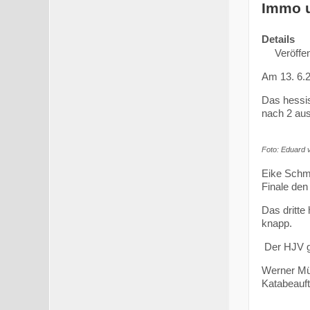
Immo u
Details
Veröffen
Am 13. 6.
Das hessis
nach 2 aus
Foto: Eduard 
Eike Schmi
Finale den
Das dritte
knapp.
Der HJV gra
Werner Mü
Katabeauf