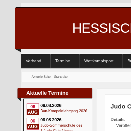
HESSIS
Verband
Termine
Wettkampfsport
B
Aktuelle Seite:
Startseite
Aktuelle Termine
Judo O
06.08.2026
06
Dan-Kompaktlehrgang 2026
AUG
Details
06.08.2026
06
Veröffen
Judo-Sommerschule des
AUG
1.Judo-Club Nieder-