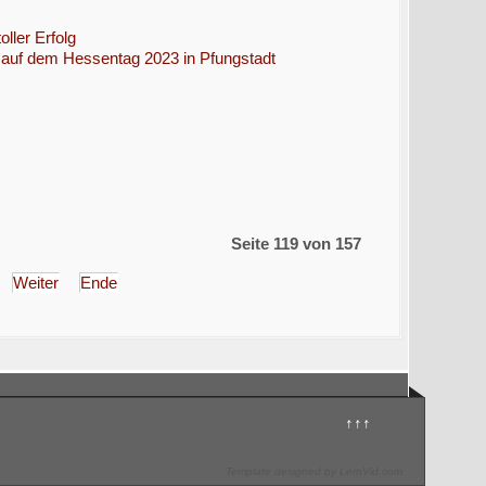
ller Erfolg
s auf dem Hessentag 2023 in Pfungstadt
Seite 119 von 157
Weiter
Ende
↑↑↑
Template designed by LernVid.com