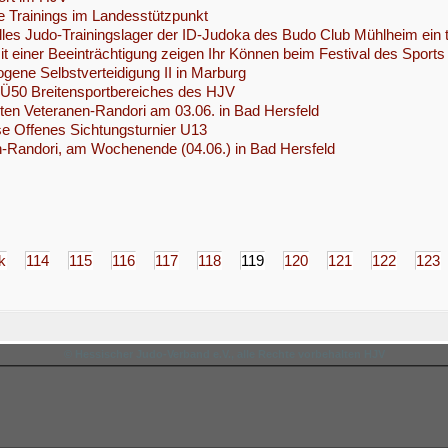
 Trainings im Landesstützpunkt
elles Judo-Trainingslager der ID-Judoka des Budo Club Mühlheim ein to
t einer Beeinträchtigung zeigen Ihr Können beim Festival des Sport
gene Selbstverteidigung II in Marburg
 Ü50 Breitensportbereiches des HJV
en Veteranen-Randori am 03.06. in Bad Hersfeld
e Offenes Sichtungsturnier U13
-Randori, am Wochenende (04.06.) in Bad Hersfeld
k
114
115
116
117
118
119
120
121
122
123
© Hessischer Judo-Verband e.V., alle Rechte vorbehalten HJV