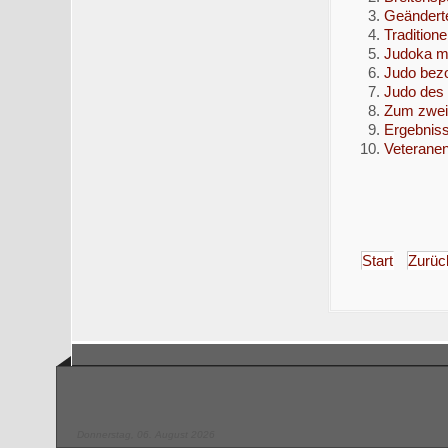
Geänderte
Tradition
Judoka mi
Judo bezo
Judo des
Zum zweit
Ergebniss
Veteranen
Start
Zurüc
Donnerstag, 06. August 2026