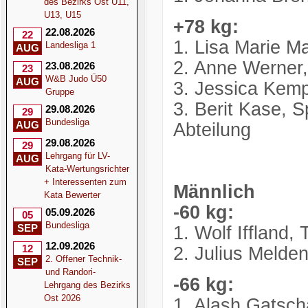
des Bezirks Ost U11,
U13, U15
+78 kg:
22.08.2026
22
1. Lisa Marie M
Landesliga 1
AUG
2. Anne Werner,
23.08.2026
23
W&B Judo Ü50
AUG
3. Jessica Kemp
Gruppe
3. Berit Kase, 
29.08.2026
29
Bundesliga
AUG
Abteilung
29.08.2026
29
Lehrgang für LV-
AUG
Kata-Wertungsrichter
+ Interessenten zum
Männlich
Kata Bewerter
-60 kg:
05.09.2026
05
Bundesliga
SEP
1. Wolf Iffland,
12.09.2026
12
2. Julius Melde
2. Offener Technik-
SEP
und Randori-
-66 kg:
Lehrgang des Bezirks
Ost 2026
1. Alash Gatsc