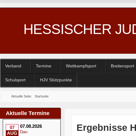
HESSISCHER JU
Verband
Termine
Wettkampfsport
Breitensport
Schulsport
HJV Stützpunkte
Aktuelle Seite:
Startseite
Aktuelle Termine
Ergebnisse 
07.08.2026
07
Dan-
AUG