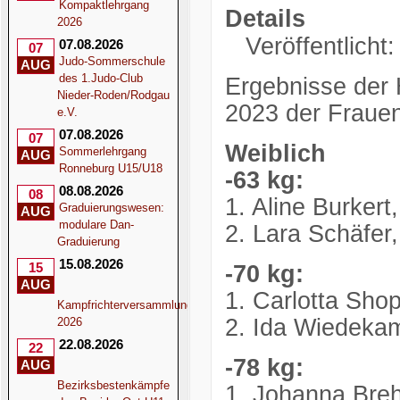
Kompaktlehrgang
Details
2026
Veröffentlicht
07.08.2026
07
Judo-Sommerschule
AUG
des 1.Judo-Club
Ergebnisse der 
Nieder-Roden/Rodgau
2023 der Frauen
e.V.
07.08.2026
07
Weiblich
Sommerlehrgang
AUG
Ronneburg U15/U18
-63 kg:
08.08.2026
08
1. Aline Burker
Graduierungswesen:
AUG
modulare Dan-
2. Lara Schäfer,
Graduierung
15.08.2026
15
-70 kg:
AUG
1. Carlotta Sho
Kampfrichterversammlung
2. Ida Wiedekam
2026
22.08.2026
22
-78 kg:
AUG
Bezirksbestenkämpfe
1. Johanna Bre