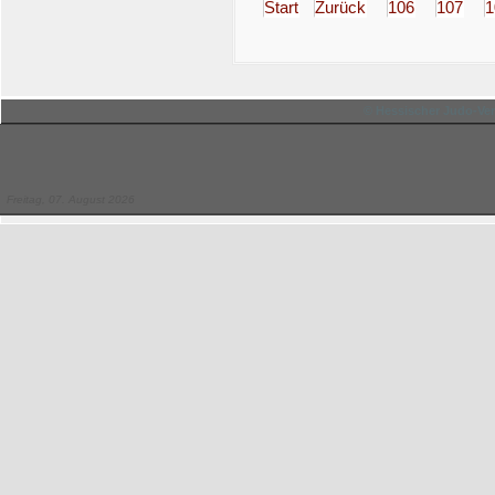
Start
Zurück
106
107
1
© Hessischer Judo-Ver
Freitag, 07. August 2026