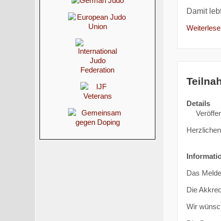
Damit leb
Weiterlesen
Teilna
Details
Veröffen
Herzliche
Informati
Das Meldeg
Die Akkred
Wir wünsch