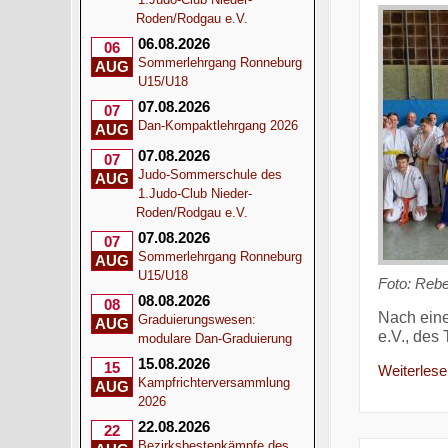
Roden/Rodgau e.V.
06.08.2026
06
Sommerlehrgang Ronneburg
AUG
U15/U18
07.08.2026
07
Dan-Kompaktlehrgang 2026
AUG
07.08.2026
07
Judo-Sommerschule des
AUG
1.Judo-Club Nieder-
Roden/Rodgau e.V.
07.08.2026
07
Sommerlehrgang Ronneburg
AUG
U15/U18
Foto:
Rebe
08.08.2026
08
Nach eine
Graduierungswesen:
AUG
e.V., des
modulare Dan-Graduierung
15.08.2026
15
Weiterlesen
Kampfrichterversammlung
AUG
2026
22.08.2026
22
Bezirksbestenkämpfe des