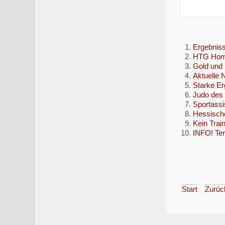
Ergebnis
HTG Homb
Gold und 
Aktuelle
Starke E
Judo des
Sportassi
Hessische
Kein Trai
INFO! T
Start
Zurüc