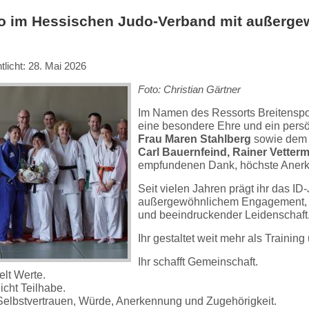
o im Hessischen Judo-Verband mit außerg
tlicht: 28. Mai 2026
Foto: Christian Gärtner
Im Namen des Ressorts Breitenspo
eine besondere Ehre und ein persö
Frau Maren Stahlberg
sowie dem 
Carl Bauernfeind, Rainer Vette
empfundenen Dank, höchste Aner
Seit vielen Jahren prägt ihr das I
außergewöhnlichem Engagement, h
und beeindruckender Leidenschaft
Ihr gestaltet weit mehr als Trainin
Ihr schafft Gemeinschaft.
telt Werte.
icht Teilhabe.
t Selbstvertrauen, Würde, Anerkennung und Zugehörigkeit.