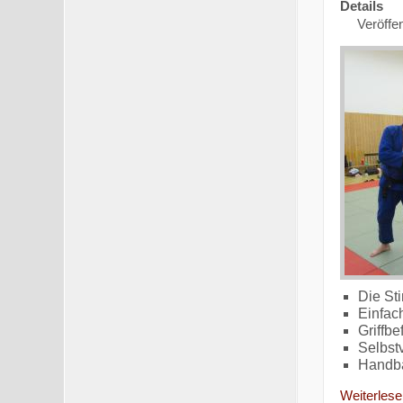
Details
Veröffen
Die St
Einfac
Griffb
Selbst
Handb
Weiterlesen