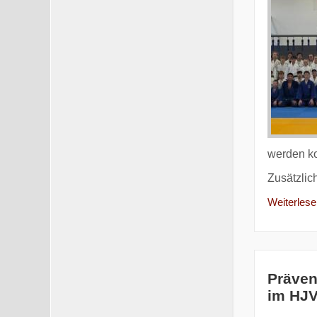
werden ko
Zusätzlic
Weiterlesen
Präven
im HJ