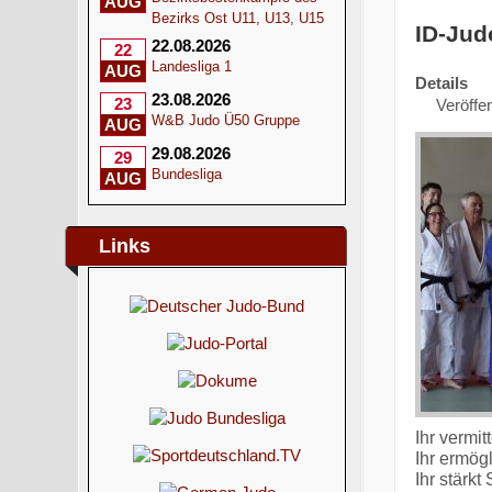
AUG
Bezirks Ost U11, U13, U15
ID-Jud
22.08.2026
22
Landesliga 1
AUG
Details
23.08.2026
23
Veröffen
W&B Judo Ü50 Gruppe
AUG
29.08.2026
29
Bundesliga
AUG
Links
Ihr vermit
Ihr ermögl
Ihr stärk