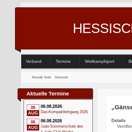
HESSIS
Verband
Termine
Wettkampfsport
B
Aktuelle Seite:
Startseite
Aktuelle Termine
„Gänse
06.08.2026
06
Dan-Kompaktlehrgang 2026
AUG
Details
06.08.2026
06
Veröffen
Judo-Sommerschule des
AUG
1.Judo-Club Nieder-