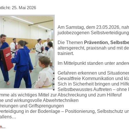
tlicht: 25. Mai 2026
Am Samstag, dem 23.05.2026, nah
judobezogenen Selbstverteidigungs
Die Themen
Prävention, Selbstb
altersgerecht, praxisnah und mit de
trainiert.
Im Mittelpunkt standen unter ander
Gefahren erkennen und Situationen
Gewaltfreie Kommunikation und kla
Sich in Sicherheit bringen und Hilf
Selbstbewusstes Auftreten – ohne 
imme als wichtiges Mittel zur Abschreckung und zum Hilferuf
he und wirkungsvolle Abwehrtechniken
efreiungen und Griffsprengungen
verteidigung in der Bodenlage – Positionierung, Selbstschutz u
allens…
...