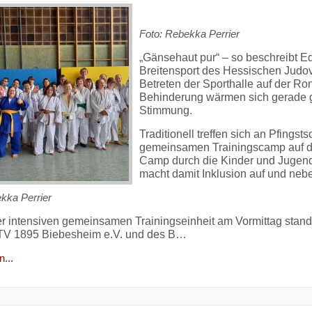
Foto: Rebekka Perrier
„Gänsehaut pur“ – so beschreibt E
Breitensport des Hessischen Judo
Betreten der Sporthalle auf der R
Behinderung wärmen sich gerade g
Stimmung.
Traditionell treffen sich an Pfing
gemeinsamen Trainingscamp auf de
Camp durch die Kinder und Jugend
macht damit Inklusion auf und neb
kka Perrier
r intensiven gemeinsamen Trainingseinheit am Vormittag stan
 TV 1895 Biebesheim e.V. und des B…
...