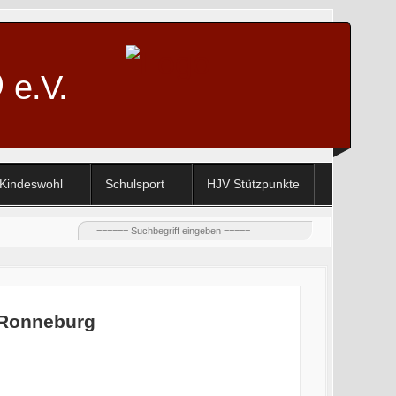
D
e.V.
Kindeswohl
Schulsport
HJV Stützpunkte
 Ronneburg