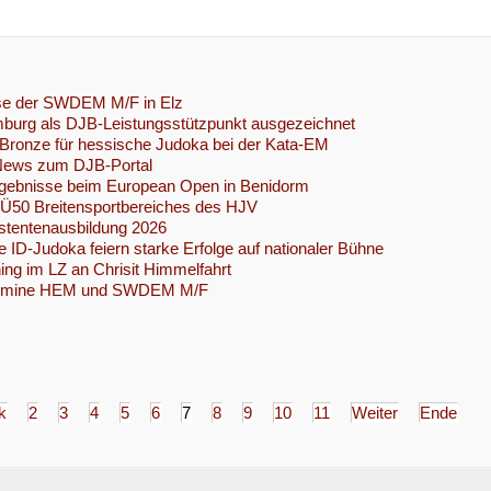
se der SWDEM M/F in Elz
urg als DJB-Leistungsstützpunkt ausgezeichnet
Bronze für hessische Judoka bei der Kata-EM
 News zum DJB-Portal
rgebnisse beim European Open in Benidorm
 Ü50 Breitensportbereiches des HJV
stentenausbildung 2026
 ID-Judoka feiern starke Erfolge auf nationaler Bühne
ning im LZ an Chrisit Himmelfahrt
ermine HEM und SWDEM M/F
k
2
3
4
5
6
7
8
9
10
11
Weiter
Ende