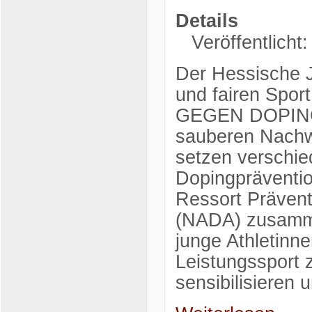
Details
Veröffentlicht
Der Hessische J
und fairen Spo
GEGEN DOPING e
sauberen Nachw
setzen verschi
Dopingpräventio
Ressort Prävent
(NADA) zusamme
junge Athletinn
Leistungssport z
sensibilisieren 