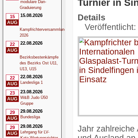
Turnier in Si
modulare Dan-
Graduierung
15.08.2026
Details
15
AUG
Veröffentlicht:
Kampfrichterversammlung
2026
22.08.2026
22
AUG
Bezirksbestenkämpfe
des Bezirks Ost U11,
U13, U15
22.08.2026
22
Landesliga 1
AUG
23.08.2026
23
W&B Judo Ü50
AUG
Gruppe
29.08.2026
29
Bundesliga
AUG
29.08.2026
Jahr zahlreiche
29
Lehrgang für LV-
AUG
Kata-Wertungsrichter