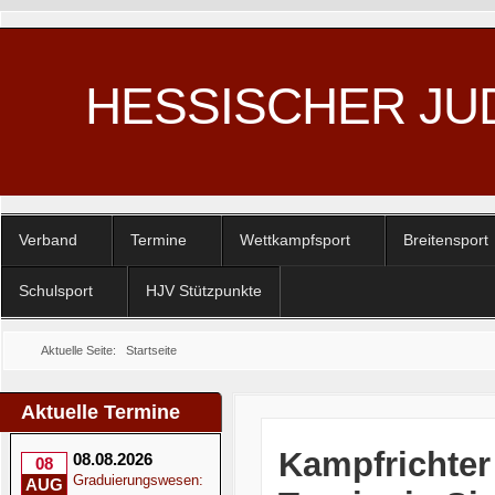
HESSISCHER JU
Verband
Termine
Wettkampfsport
Breitensport
Schulsport
HJV Stützpunkte
Aktuelle Seite:
Startseite
Aktuelle Termine
Kampfrichter 
08.08.2026
08
Graduierungswesen:
AUG