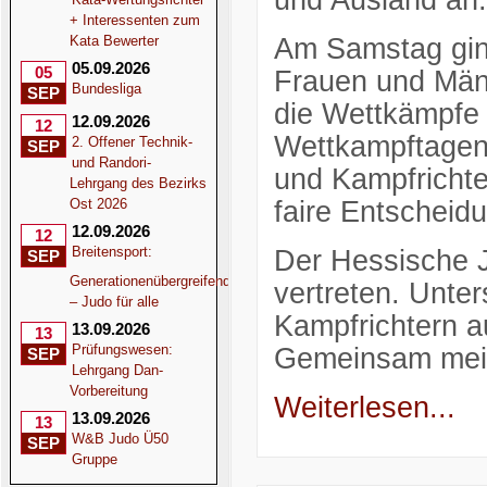
und Ausland an.
+ Interessenten zum
Kata Bewerter
Am Samstag gin
05.09.2026
05
Frauen und Männ
Bundesliga
SEP
die Wettkämpfe
12.09.2026
12
Wettkampftagen 
2. Offener Technik-
SEP
und Randori-
und Kampfrichte
Lehrgang des Bezirks
Ost 2026
faire Entscheid
12.09.2026
12
Breitensport:
Der Hessische J
SEP
Generationenübergreifend
vertreten. Unter
– Judo für alle
Kampfrichtern 
13.09.2026
13
Prüfungswesen:
Gemeinsam mei
SEP
Lehrgang Dan-
Vorbereitung
Weiterlesen...
13.09.2026
13
W&B Judo Ü50
SEP
Gruppe