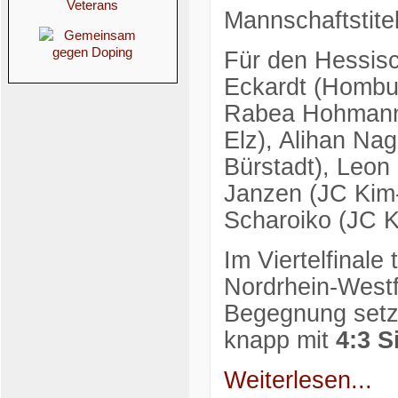
Mannschaftstitel
Für den Hessis
Eckardt (Hombu
Rabea Hohmann (
Elz), Alihan Nag
Bürstadt), Leon
Janzen (JC Kim
Scharoiko (JC K
Im Viertelfinal
Nordrhein-Westf
Begegnung setz
knapp mit
4:3 S
Weiterlesen...