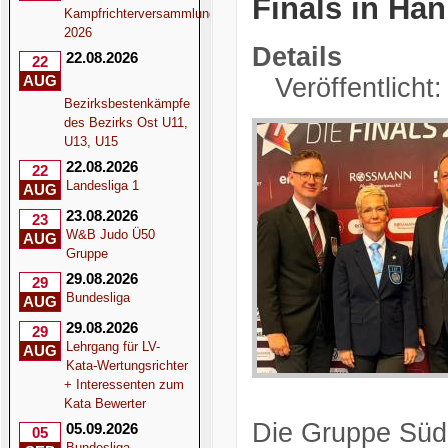
Finals in Ha
Kampfrichterversammlung
2026
Details
22.08.2026
22
AUG
Veröffentlicht:
Bezirksbestenkämpfe
des Bezirks Ost U11,
U13, U15
22.08.2026
22
Landesliga 1
AUG
23.08.2026
23
W&B Judo Ü50
AUG
Gruppe
29.08.2026
29
Bundesliga
AUG
29.08.2026
29
Lehrgang für LV-
AUG
Kata-Wertungsrichter
+ Interessenten zum
Kata Bewerter
Die Gruppe Süd
05.09.2026
05
Bundesliga