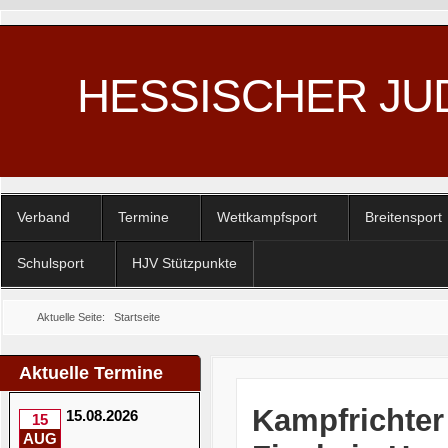
HESSISCHER JU
Verband
Termine
Wettkampfsport
Breitensport
Schulsport
HJV Stützpunkte
Aktuelle Seite:
Startseite
Aktuelle Termine
Kampfrichter
15.08.2026
15
AUG