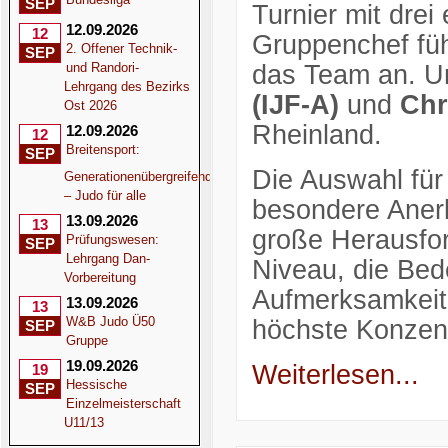
SEP
Turnier mit drei
12.09.2026
12
Gruppenchef fü
2. Offener Technik-
SEP
und Randori-
das Team an. Un
Lehrgang des Bezirks
(IJF-A)
und
Chr
Ost 2026
Rheinland.
12.09.2026
12
Breitensport:
SEP
Die Auswahl für 
Generationenübergreifend
– Judo für alle
besondere Anerk
13.09.2026
13
große Herausfor
Prüfungswesen:
SEP
Lehrgang Dan-
Niveau, die Be
Vorbereitung
Aufmerksamkeit 
13.09.2026
13
W&B Judo Ü50
höchste Konzen
SEP
Gruppe
19.09.2026
Weiterlesen...
19
Hessische
SEP
Einzelmeisterschaft
U11/13