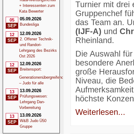
Turnier mit drei
+ Interessenten zum
Kata Bewerter
Gruppenchef fü
05.09.2026
05
das Team an. Un
Bundesliga
SEP
(IJF-A)
und
Chr
12.09.2026
12
Rheinland.
2. Offener Technik-
SEP
und Randori-
Lehrgang des Bezirks
Die Auswahl für 
Ost 2026
besondere Anerk
12.09.2026
12
Breitensport:
große Herausfor
SEP
Generationenübergreifend
Niveau, die Be
– Judo für alle
Aufmerksamkeit 
13.09.2026
13
Prüfungswesen:
höchste Konzen
SEP
Lehrgang Dan-
Vorbereitung
Weiterlesen...
13.09.2026
13
W&B Judo Ü50
SEP
Gruppe