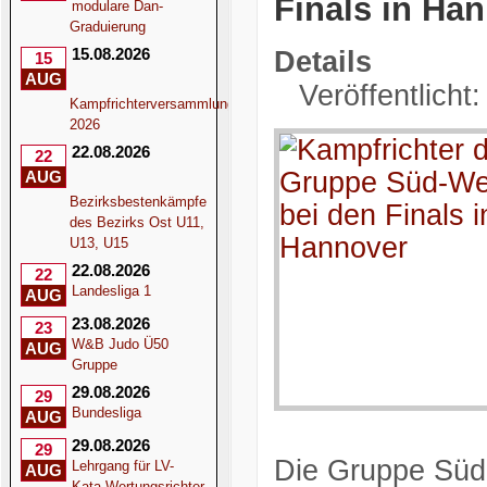
Finals in Ha
modulare Dan-
Graduierung
15.08.2026
Details
15
AUG
Veröffentlicht:
Kampfrichterversammlung
2026
22.08.2026
22
AUG
Bezirksbestenkämpfe
des Bezirks Ost U11,
U13, U15
22.08.2026
22
Landesliga 1
AUG
23.08.2026
23
W&B Judo Ü50
AUG
Gruppe
29.08.2026
29
Bundesliga
AUG
29.08.2026
29
Die Gruppe Süd
Lehrgang für LV-
AUG
Kata-Wertungsrichter