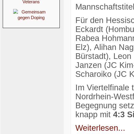
Mannschaftstitel
Für den Hessis
Eckardt (Hombu
Rabea Hohmann (
Elz), Alihan Nag
Bürstadt), Leon
Janzen (JC Kim
Scharoiko (JC K
Im Viertelfinal
Nordrhein-Westf
Begegnung setz
knapp mit
4:3 S
Weiterlesen...