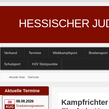
HESSISCHER JU
Verband
Termine
Wettkampfsport
Breitensport
Schulsport
HJV Stützpunkte
Aktuelle Seite:
Startseite
Aktuelle Termine
Kampfrichter
08.08.2026
08
Graduierungswesen:
AUG