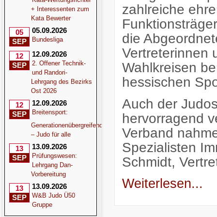
zahlreiche ehr
+ Interessenten zum
Kata Bewerter
Funktionsträge
05.09.2026
05
die Abgeordnet
Bundesliga
SEP
Vertreterinnen 
12.09.2026
12
2. Offener Technik-
Wahlkreisen be
SEP
und Randori-
hessischen Spor
Lehrgang des Bezirks
Ost 2026
Auch der Judos
12.09.2026
12
Breitensport:
SEP
hervorragend v
Generationenübergreifend
Verband nahmen
– Judo für alle
Spezialisten I
13.09.2026
13
Prüfungswesen:
SEP
Schmidt, Vertr
Lehrgang Dan-
Vorbereitung
Weiterlesen...
13.09.2026
13
W&B Judo Ü50
SEP
Gruppe