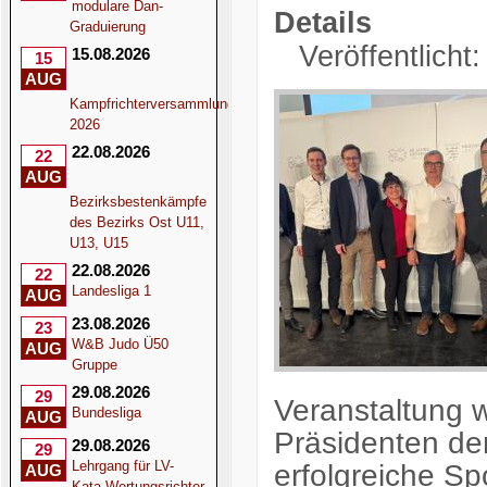
modulare Dan-
Details
Graduierung
Veröffentlicht
15.08.2026
15
AUG
Kampfrichterversammlung
2026
22.08.2026
22
AUG
Bezirksbestenkämpfe
des Bezirks Ost U11,
U13, U15
22.08.2026
22
Landesliga 1
AUG
23.08.2026
23
W&B Judo Ü50
AUG
Gruppe
29.08.2026
29
Veranstaltung 
Bundesliga
AUG
Präsidenten de
29.08.2026
29
Lehrgang für LV-
erfolgreiche Sp
AUG
Kata-Wertungsrichter