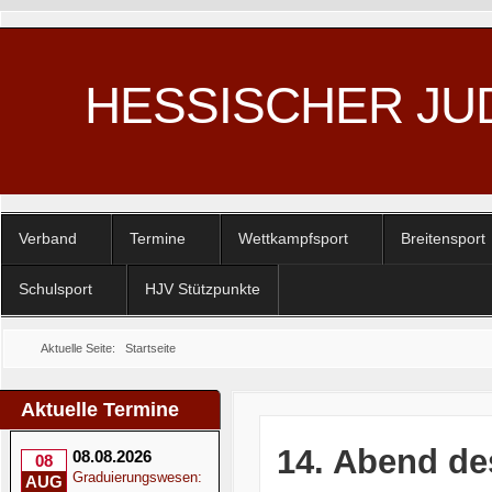
HESSISCHER JU
Verband
Termine
Wettkampfsport
Breitensport
Schulsport
HJV Stützpunkte
Aktuelle Seite:
Startseite
Aktuelle Termine
14. Abend de
08.08.2026
08
Graduierungswesen:
AUG