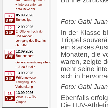
Bühne zurückke
+ Interessenten zum
Kata Bewerter
05.09.2026
05
Bundesliga
Foto: Gabi Juan
SEP
12.09.2026
12
In der Klasse b
2. Offener Technik-
SEP
und Randori-
Trippel souverä
Lehrgang des Bezirks
ein starkes Au
Ost 2026
12.09.2026
12
Monaten, die v
Breitensport:
SEP
waren, zeigte 
Generationenübergreifend
mehr seine inte
– Judo für alle
13.09.2026
13
sich in hervorr
Prüfungswesen:
SEP
Lehrgang Dan-
Foto: Gabi Juan
Vorbereitung
13.09.2026
13
Ebenfalls erfolgr
W&B Judo Ü50
SEP
Gruppe
Die HJV-Athleti