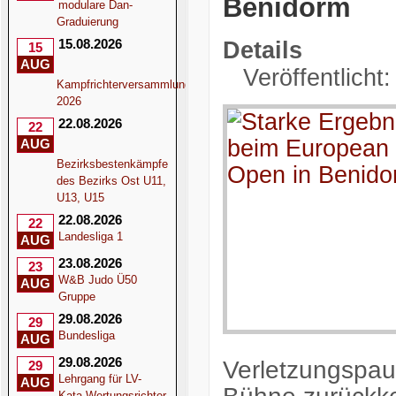
Benidorm
modulare Dan-
Graduierung
15.08.2026
Details
15
AUG
Veröffentlicht
Kampfrichterversammlung
2026
22.08.2026
22
AUG
Bezirksbestenkämpfe
des Bezirks Ost U11,
U13, U15
22.08.2026
22
Landesliga 1
AUG
23.08.2026
23
W&B Judo Ü50
AUG
Gruppe
29.08.2026
29
Bundesliga
AUG
29.08.2026
Verletzungspaus
29
Lehrgang für LV-
AUG
Kata-Wertungsrichter