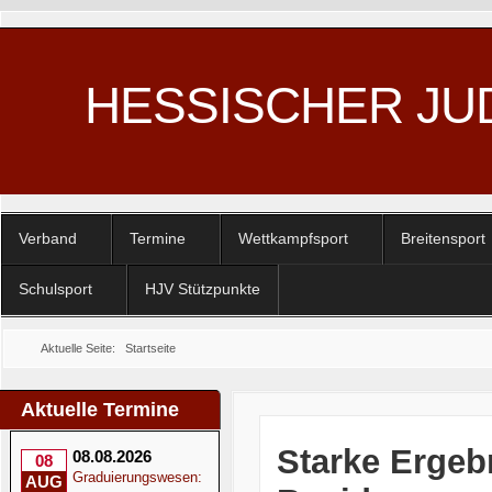
HESSISCHER JU
Verband
Termine
Wettkampfsport
Breitensport
Schulsport
HJV Stützpunkte
Aktuelle Seite:
Startseite
Aktuelle Termine
Starke Ergeb
08.08.2026
08
Graduierungswesen:
AUG