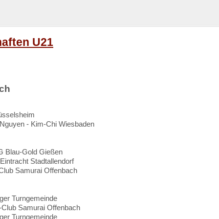
haften U21
ich
üsselsheim
 Nguyen - Kim-Chi Wiesbaden
G Blau-Gold Gießen
intracht Stadtallendorf
Club Samurai Offenbach
ger Turngemeinde
-Club Samurai Offenbach
ger Turngemeinde