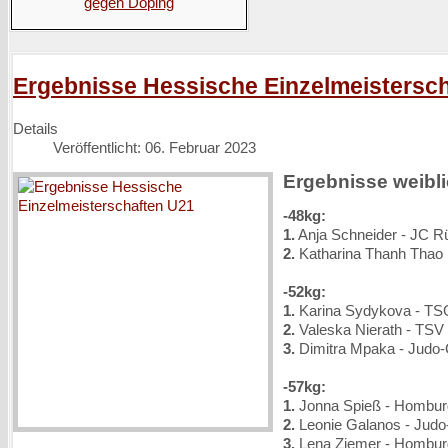
Ergebnisse Hessische Einzelmeistersc
Details
Veröffentlicht: 06. Februar 2023
Ergebnisse weibl
-48kg:
1.
Anja Schneider - JC R
2.
Katharina Thanh Thao
-52kg:
1.
Karina Sydykova - TS
2.
Valeska Nierath - TSV E
3.
Dimitra Mpaka - Judo-
-57kg:
1.
Jonna Spieß - Hombur
2.
Leonie Galanos - Judo
3.
Lena Ziemer - Hombur