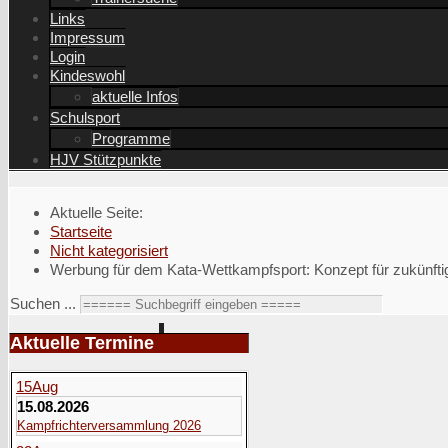
Links
Impressum
Login
Kindeswohl
aktuelle Infos
Schulsport
Programme
HJV Stützpunkte
Aktuelle Seite:
Startseite
Nicht kategorisiert
Werbung für dem Kata-Wettkampfsport: Konzept für zukünfti
Suchen ...
Aktuelle Termine
15
Aug
15.08.2026
Kampfrichterversammlung 2026