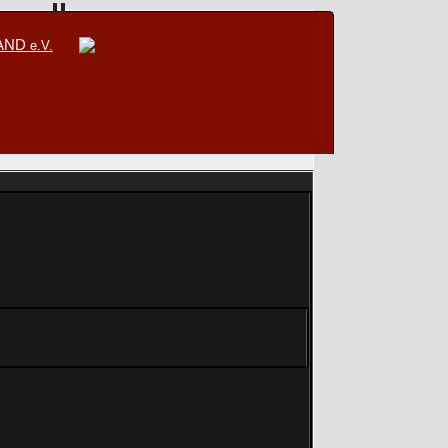
BAND
e.V.