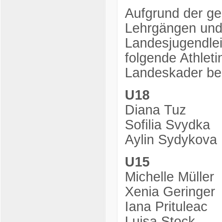
Aufgrund der ge
Lehrgängen und
Landesjugendlei
folgende Athlet
Landeskader be
U18
Diana Tuz
Sofilia Svydka
Aylin Sydykova
U15
Michelle Müller
Xenia Geringer
Iana Prituleac
Luisa Stock