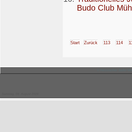
Budo Club Mühlh
Start
Zurück
113
114
1
© Hessischer Judo-Ver
Samstag, 08. August 2026