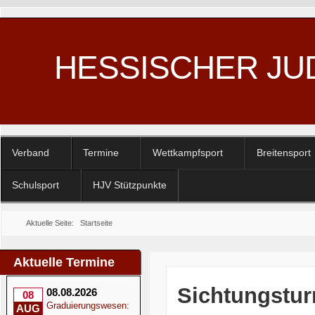
HESSISCHER JU
Verband
Termine
Wettkampfsport
Breitensport
Schulsport
HJV Stützpunkte
Aktuelle Seite:
Startseite
Aktuelle Termine
Sichtungstur
08.08.2026
08
Graduierungswesen:
AUG