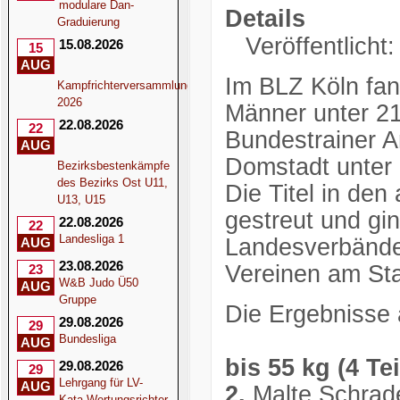
modulare Dan-
Details
Graduierung
Veröffentlicht:
15.08.2026
15
AUG
Im BLZ Köln fan
Kampfrichterversammlung
2026
Männer unter 21
22.08.2026
22
Bundestrainer An
AUG
Domstadt unter 
Bezirksbestenkämpfe
des Bezirks Ost U11,
Die Titel in de
U13, U15
gestreut und gi
22.08.2026
22
Landesliga 1
Landesverbände
AUG
23.08.2026
Vereinen am Sta
23
W&B Judo Ü50
AUG
Gruppe
Die Ergebnisse 
29.08.2026
29
Bundesliga
AUG
bis 55 kg (4 Te
29.08.2026
29
Lehrgang für LV-
AUG
2.
Malte Schrad
Kata-Wertungsrichter