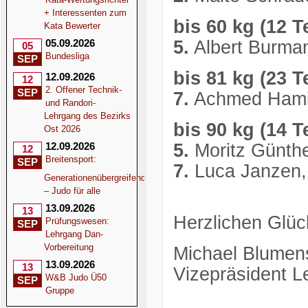
+ Interessenten zum
bis 60 kg (12 T
Kata Bewerter
05.09.2026
5.
Albert Burma
05
Bundesliga
SEP
bis 81 kg (23 T
12.09.2026
12
2. Offener Technik-
SEP
7.
Achmed Hami
und Randori-
Lehrgang des Bezirks
bis 90 kg (14 T
Ost 2026
12.09.2026
5.
Moritz Günt
12
Breitensport:
SEP
7.
Luca Janzen,
Generationenübergreifend
– Judo für alle
13.09.2026
13
Herzlichen Glüc
Prüfungswesen:
SEP
Lehrgang Dan-
Vorbereitung
Michael Blumen
13.09.2026
13
Vizepräsident L
W&B Judo Ü50
SEP
Gruppe