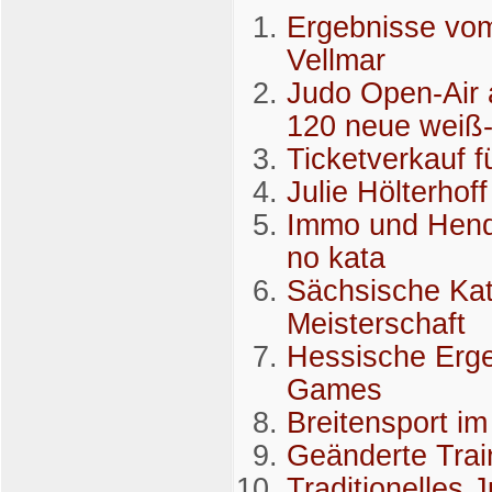
Ergebnisse vom
Vellmar
Judo Open-Air 
120 neue weiß-
Ticketverkauf f
Julie Hölterho
Immo und Hendr
no kata
Sächsische Kat
Meisterschaft
Hessische Erg
Games
Breitensport i
Geänderte Trai
Traditionelles 