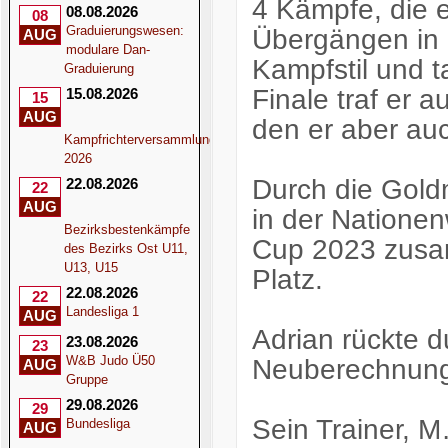
4 Kämpfe, die er
08.08.2026
08
Graduierungswesen:
Übergängen in
AUG
modulare Dan-
Kampfstil und t
Graduierung
Finale traf er 
15.08.2026
15
AUG
den er aber au
Kampfrichterversammlung
2026
Durch die Gold
22.08.2026
22
AUG
in der Nationen
Bezirksbestenkämpfe
Cup 2023 zusam
des Bezirks Ost U11,
U13, U15
Platz.
22.08.2026
22
Landesliga 1
AUG
Adrian rückte d
23.08.2026
23
W&B Judo Ü50
Neuberechnung d
AUG
Gruppe
29.08.2026
29
Sein Trainer, 
Bundesliga
AUG