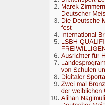
Marek Zimmerm
Deutscher Meis
Die Deutsche M
fest
International 
LSBH QUALIF
FREIWILLIG
Ausrichter für
Landesprogram
von Schulen un
Digitaler Sport
Zwei mal Bronz
der weiblichen
Alihan Nagimul
Deutscher Mei