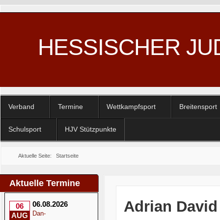
HESSISCHER JU
Verband
Termine
Wettkampfsport
Breitensport
Schulsport
HJV Stützpunkte
Aktuelle Seite:
Startseite
Aktuelle Termine
Adrian David 
06.08.2026
06
Dan-
AUG