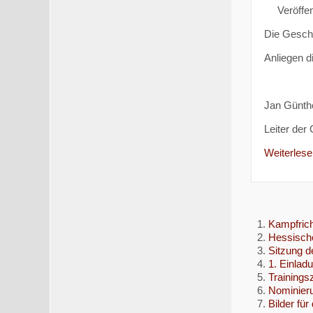
Veröffen
Die Geschä
Anliegen d
Jan Günth
Leiter der
Weiterlesen
Kampfrich
Hessische
Sitzung d
1. Einlad
Trainingsz
Nominieru
Bilder für