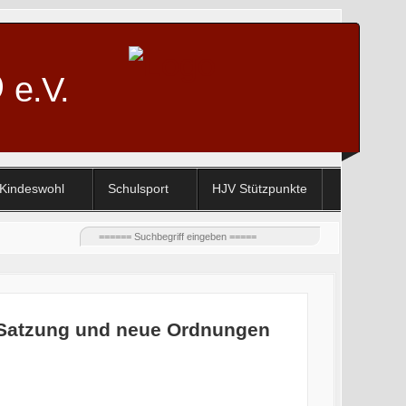
D
e.V.
Kindeswohl
Schulsport
HJV Stützpunkte
e Satzung und neue Ordnungen