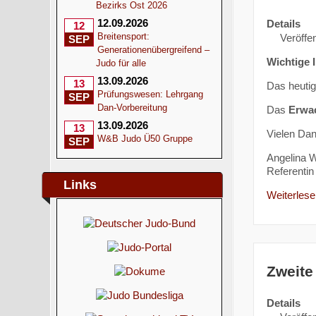
Bezirks Ost 2026
12.09.2026
Details
12
Breitensport:
Veröffen
SEP
Generationenübergreifend –
Wichtige 
Judo für alle
13.09.2026
13
Das heuti
Prüfungswesen: Lehrgang
SEP
Dan-Vorbereitung
Das
Erwa
13.09.2026
13
Vielen Dan
W&B Judo Ü50 Gruppe
SEP
Angelina W
Referentin 
Links
Weiterlesen
Zweite
Details