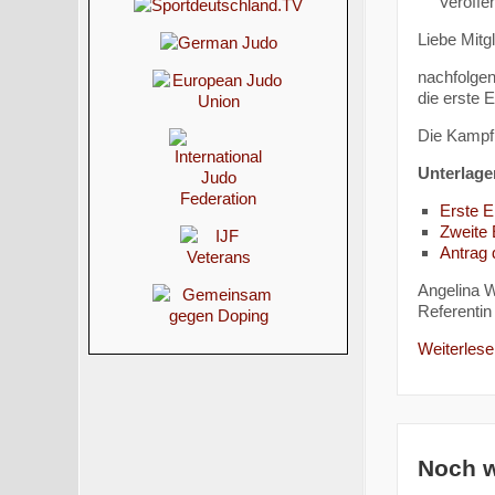
Veröffen
Liebe Mitg
nachfolgend
die erste 
Die Kampf
Unterlage
Erste 
Zweite
Antrag
Angelina W
Referentin 
Weiterlesen
Noch w