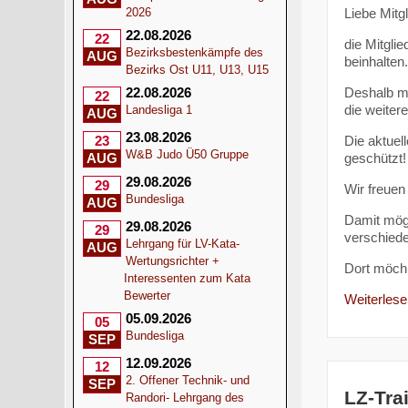
Liebe Mitgl
2026
22.08.2026
22
die Mitgl
Bezirksbestenkämpfe des
AUG
beinhalten.
Bezirks Ost U11, U13, U15
Deshalb mö
22.08.2026
22
die weiter
Landesliga 1
AUG
23.08.2026
Die aktuel
23
W&B Judo Ü50 Gruppe
geschützt!
AUG
29.08.2026
29
Wir freuen
Bundesliga
AUG
Damit mögl
29.08.2026
29
verschied
Lehrgang für LV-Kata-
AUG
Wertungsrichter +
Dort möc
Interessenten zum Kata
Bewerter
Weiterlesen
05.09.2026
05
Bundesliga
SEP
12.09.2026
12
2. Offener Technik- und
SEP
LZ-Tra
Randori- Lehrgang des