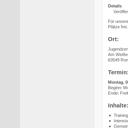
Details
Veröffen
Für unser
Plätze frei.
Ort:
Jugendzen
Am Weiße
63549 Ron
Termin
Montag, 03
Beginn: Mo
Ende: Frei
Inhalte
Trainin
Intensi
Gemein