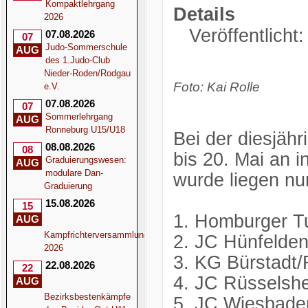
Kompaktlehrgang
Details
2026
Veröffentlicht
07.08.2026
07
Judo-Sommerschule
AUG
des 1.Judo-Club
Nieder-Roden/Rodgau
Foto: Kai Rolle
e.V.
07.08.2026
07
Sommerlehrgang
AUG
Ronneburg U15/U18
Bei der diesjähr
08.08.2026
08
bis 20. Mai an 
Graduierungswesen:
AUG
modulare Dan-
wurde liegen nu
Graduierung
15.08.2026
15
1. Homburger 
AUG
Kampfrichterversammlung
2. JC Hünfelde
2026
3. KG Bürstadt
22.08.2026
22
4. JC Rüsselsh
AUG
Bezirksbestenkämpfe
5. JC Wiesbade