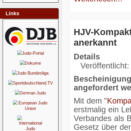
Links
HJV-Kompaktl
anerkannt
Details
Veröffentlicht
Bescheinigung
angefordert w
Mit dem "
Kompak
erstmalig ein L
Verbandes als 
Gesetz über den