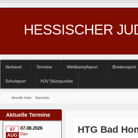
HESSISCHER JU
Verband
Termine
Wettkampfsport
Breitensport
Schulsport
HJV Stützpunkte
Aktuelle Seite:
Startseite
Aktuelle Termine
HTG Bad Homb
07.08.2026
07
Dan-
AUG