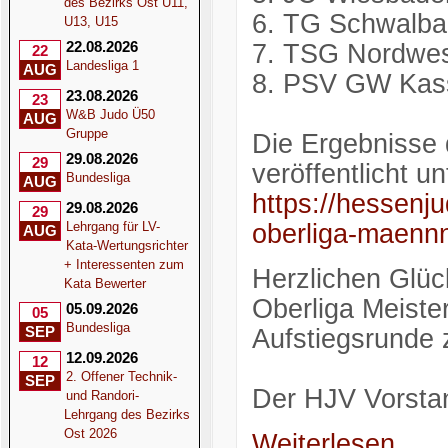
des Bezirks Ost U11,
6. TG Schwalba
U13, U15
22.08.2026
7. TSG Nordwe
22
Landesliga 1
AUG
8. PSV GW Kas
23.08.2026
23
W&B Judo Ü50
AUG
Gruppe
Die Ergebnisse
29.08.2026
29
veröffentlicht un
Bundesliga
AUG
https://hessenj
29.08.2026
29
Lehrgang für LV-
oberliga-maenn
AUG
Kata-Wertungsrichter
+ Interessenten zum
Herzlichen Glü
Kata Bewerter
Oberliga Meister
05.09.2026
05
Bundesliga
SEP
Aufstiegsrunde 
12.09.2026
12
2. Offener Technik-
SEP
Der HJV Vorsta
und Randori-
Lehrgang des Bezirks
Ost 2026
Weiterlesen...