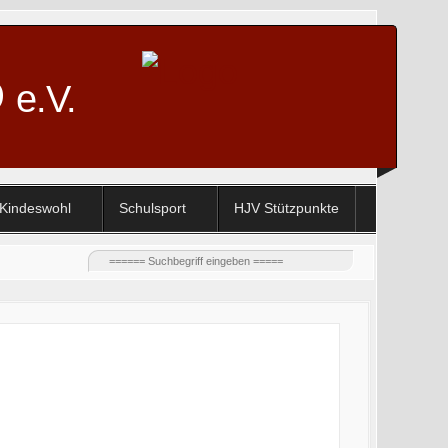
D
e.V.
Kindeswohl
Schulsport
HJV Stützpunkte