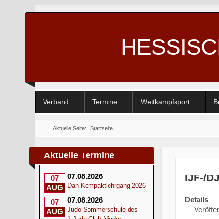
HESSIS
Verband
Termine
Wettkampfsport
B
Aktuelle Seite:
Startseite
Aktuelle Termine
IJF-/D
07.08.2026
07
Dan-Kompaktlehrgang 2026
AUG
Details
07.08.2026
07
Veröffen
Judo-Sommerschule des
AUG
1.Judo-Club Nieder-