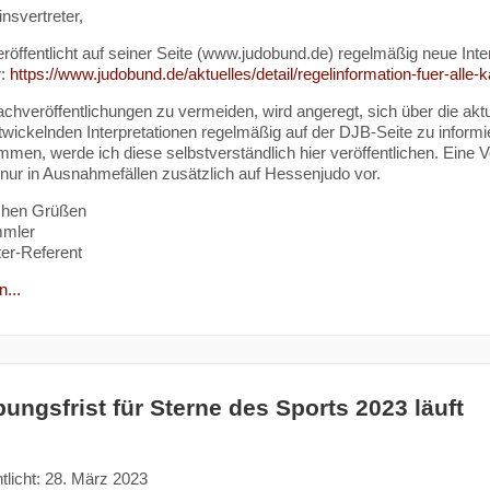
nsvertreter,
röffentlicht auf seiner Seite (www.judobund.de) regelmäßig neue Int
r:
https://www.judobund.de/aktuelles/detail/regelinformation-fuer-alle
hveröffentlichungen zu vermeiden, wird angeregt, sich über die akt
ntwickelnden Interpretationen regelmäßig auf der DJB-Seite zu inform
men, werde ich diese selbstverständlich hier veröffentlichen. Eine
 nur in Ausnahmefällen zusätzlich auf Hessenjudo vor.
ichen Grüßen
mmler
er-Referent
...
ungsfrist für Sterne des Sports 2023 läuft
tlicht: 28. März 2023