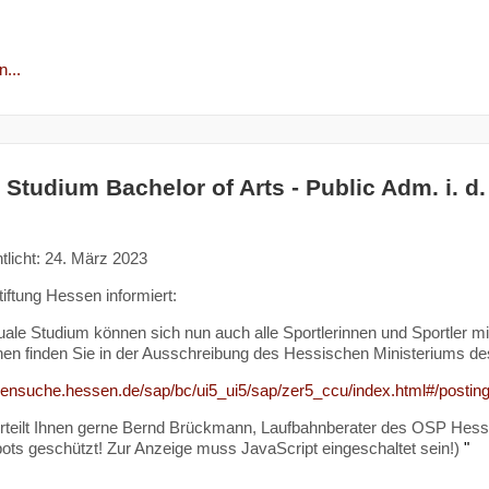
...
 Studium Bachelor of Arts - Public Adm. i. d
tlicht: 24. März 2023
tiftung Hessen informiert:
uale Studium können sich nun auch alle Sportlerinnen und Sportler 
nen finden Sie in der Ausschreibung des Hessischen Ministeriums de
tellensuche.hessen.de/sap/bc/ui5_ui5/sap/zer5_ccu/index.html#/p
erteilt Ihnen gerne Bernd Brückmann, Laufbahnberater des OSP Hes
ts geschützt! Zur Anzeige muss JavaScript eingeschaltet sein!
)
"