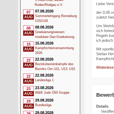
Liebe Verei
Roden/Rodgau e.V.
07.08.2026
07
der DJB ve
Sommerlehrgang Ronneburg
AUG
zuletzt hie
U15/U18
Um Mehrfac
08.08.2026
08
sich forte
Graduierungswesen:
AUG
Regeln kom
modulare Dan-Graduierung
ich jedoch
15.08.2026
15
Kampfrichterversammlung
Mit sportl
AUG
2026
Stefan Hi
Kampfricht
22.08.2026
22
Bezirksbestenkämpfe des
AUG
Weiterlesen
Bezirks Ost U11, U13, U15
22.08.2026
22
Landesliga 1
AUG
23.08.2026
23
W&B Judo Ü50 Gruppe
AUG
Bewerb
29.08.2026
29
Bundesliga
AUG
Details
Veröffen
29.08.2026
29