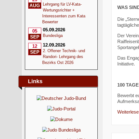
Lehrgang für LV-Kata-
AUG
WAS SIN
Wertungsrichter +
Interessenten zum Kata
Die „Stern
Bewerter
tagtägliche
05.09.2026
05
Der Verein
Bundesliga
SEP
Raiffeisen
12.09.2026
12
Sportangeb
2. Offener Technik- und
SEP
Randori- Lehrgang des
Das Engage
Bezirks Ost 2026
Initiative.
Links
100 TAG
Bewerbt eu
Aufmerksa
Weiterlesen