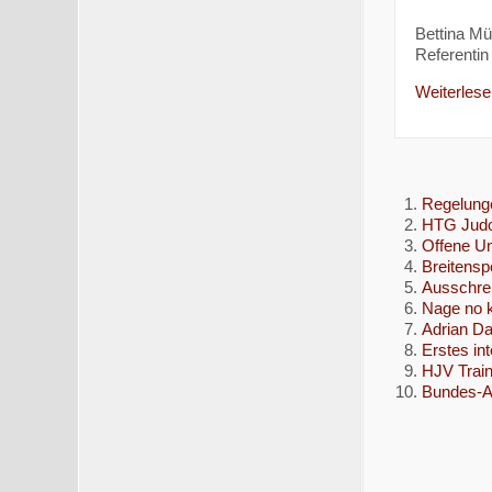
Bettina Mül
Referentin 
Weiterlesen
Regelung
HTG Judo 
Offene U
Breitensp
Ausschrei
Nage no 
Adrian Da
Erstes in
HJV Train
Bundes-A-