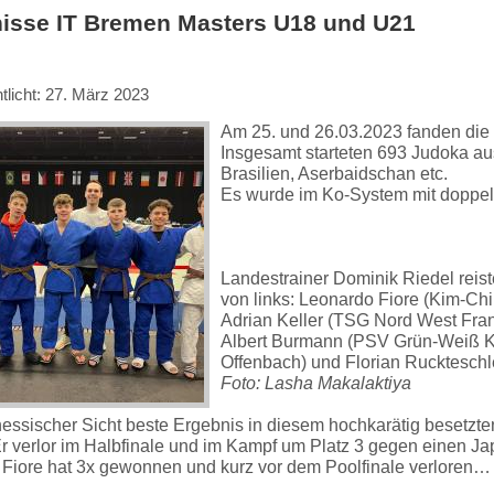
isse IT Bremen Masters U18 und U21
tlicht: 27. März 2023
Am 25. und 26.03.2023 fanden die 
Insgesamt starteten 693 Judoka aus
Brasilien, Aserbaidschan etc.
Es wurde im Ko-System mit doppelt
Landestrainer Dominik Riedel reis
von links: Leonardo Fiore (Kim-Ch
Adrian Keller (TSG Nord West Frank
Albert Burmann (PSV Grün-Weiß Ka
Offenbach) und Florian Ruckteschle
Foto: Lasha Makalaktiya
essischer Sicht beste Ergebnis in diesem hochkarätig besetzte
 Er verlor im Halbfinale und im Kampf um Platz 3 gegen einen Ja
Fiore hat 3x gewonnen und kurz vor dem Poolfinale verloren…