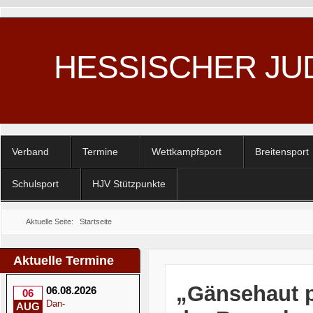
HESSISCHER JU
Verband
Termine
Wettkampfsport
Breitensport
Schulsport
HJV Stützpunkte
Aktuelle Seite:
Startseite
Aktuelle Termine
„Gänsehaut p
06.08.2026
06
Dan-
AUG