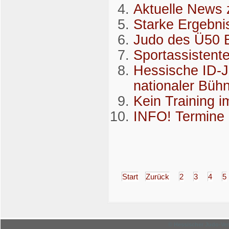
Aktuelle News 
Starke Ergebni
Judo des Ü50 B
Sportassistent
Hessische ID-Ju
nationaler Büh
Kein Training i
INFO! Termin
Start
Zurück
2
3
4
5
© Hessischer Judo-Ver