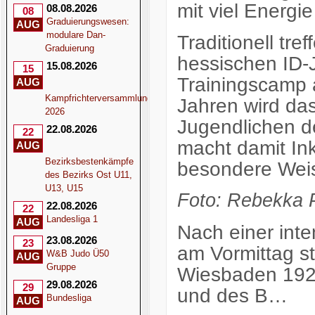
mit viel Energi
08.08.2026
08
Graduierungswesen:
AUG
modulare Dan-
Traditionell tre
Graduierung
hessischen ID
15.08.2026
15
Trainingscamp 
AUG
Kampfrichterversammlung
Jahren wird da
2026
Jugendlichen d
22.08.2026
22
macht damit In
AUG
Bezirksbestenkämpfe
besondere Weis
des Bezirks Ost U11,
U13, U15
Foto:
Rebekka P
22.08.2026
22
Landesliga 1
AUG
Nach einer int
23.08.2026
23
am Vormittag s
W&B Judo Ü50
AUG
Gruppe
Wiesbaden 1922
29.08.2026
29
und des B…
Bundesliga
AUG