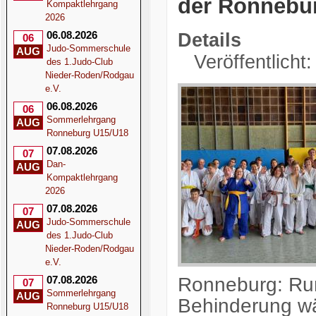
der Ronnebu
Kompaktlehrgang
2026
06.08.2026
Details
06
Judo-Sommerschule
AUG
Veröffentlicht
des 1.Judo-Club
Nieder-Roden/Rodgau
e.V.
06.08.2026
06
Sommerlehrgang
AUG
Ronneburg U15/U18
07.08.2026
07
Dan-
AUG
Kompaktlehrgang
2026
07.08.2026
07
Judo-Sommerschule
AUG
des 1.Judo-Club
Nieder-Roden/Rodgau
e.V.
Ronneburg: Ru
07.08.2026
07
Sommerlehrgang
AUG
Behinderung w
Ronneburg U15/U18