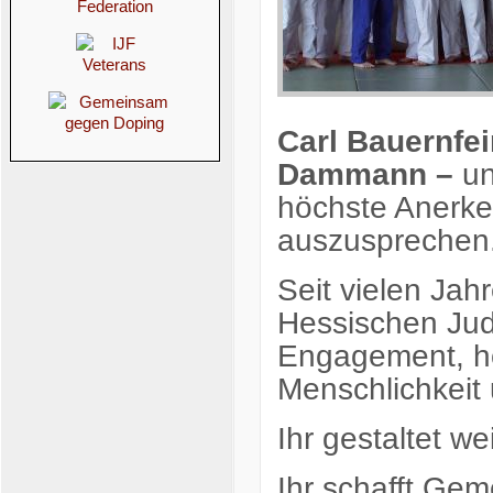
Carl Bauernfe
Dammann –
un
höchste Anerk
auszusprechen
Seit vielen Jah
Hessischen Ju
Engagement, ho
Menschlichkeit
Ihr gestaltet w
Ihr schafft Gem