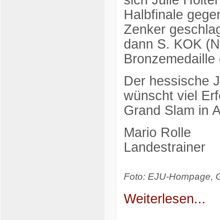
sich Julie Hölt
Halbfinale gege
Zenker geschlag
dann S. KOK (NE
Bronzemedaille
Der hessische J
wünscht viel E
Grand Slam in A
Mario Rolle
Landestrainer
Foto: EJU-Hompage, 
Weiterlesen...