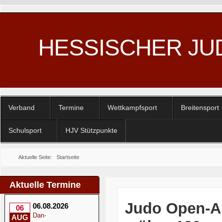
HESSISCHER JU
Verband
Termine
Wettkampfsport
Breitensport
Schulsport
HJV Stützpunkte
Aktuelle Seite:
Startseite
Aktuelle Termine
Judo Open-Ai
06.08.2026
06
Dan-
AUG