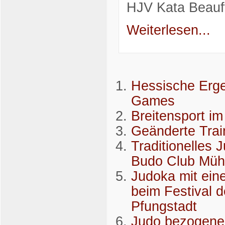
HJV Kata Beauft
Weiterlesen...
Hessische Erg
Games
Breitensport i
Geänderte Trai
Traditionelles 
Budo Club Mühlh
Judoka mit ein
beim Festival 
Pfungstadt
Judo bezogene 