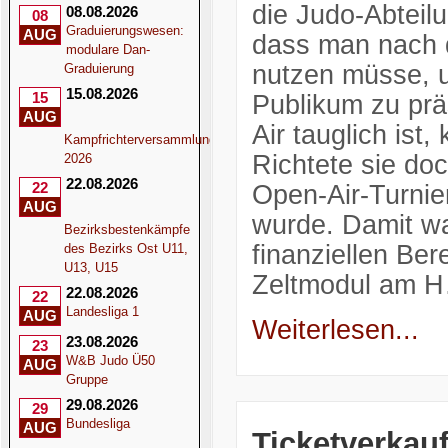
die Judo-Abteil
08.08.2026
08
Graduierungswesen:
AUG
dass man nach 
modulare Dan-
nutzen müsse, u
Graduierung
15.08.2026
15
Publikum zu pr
AUG
Air tauglich ist
Kampfrichterversammlung
Richtete sie do
2026
22.08.2026
22
Open-Air-Turnier
AUG
wurde. Damit wa
Bezirksbestenkämpfe
finanziellen Be
des Bezirks Ost U11,
U13, U15
Zeltmodul am 
22.08.2026
22
Landesliga 1
AUG
Weiterlesen...
23.08.2026
23
W&B Judo Ü50
AUG
Gruppe
29.08.2026
29
Bundesliga
AUG
Ticketverkauf