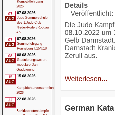
Kompaktlehrgang
Details
2026
Veröffentlicht
07.08.2026
07
Judo-Sommerschule
AUG
des 1.Judo-Club
Die Judo Kampfg
Nieder-Roden/Rodgau
08.10.2022 um 
e.V.
07.08.2026
Gelb Darmstadt,
07
Sommerlehrgang
AUG
Darnstadt Krani
Ronneburg U15/U18
Zerull aus.
08.08.2026
08
Graduierungswesen:
AUG
modulare Dan-
Graduierung
15.08.2026
15
Weiterlesen...
AUG
Kampfrichterversammlung
2026
22.08.2026
22
AUG
German Kata
Bezirksbestenkämpfe