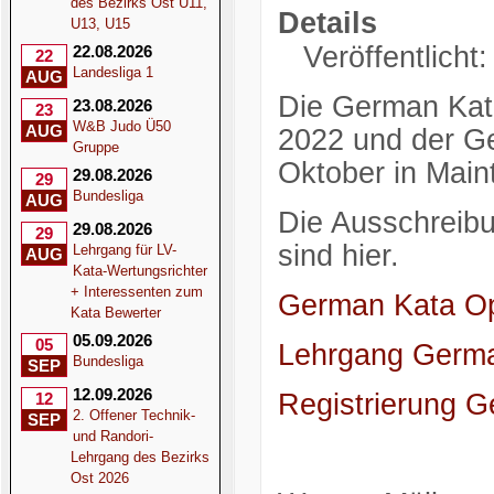
des Bezirks Ost U11,
Details
U13, U15
Veröffentlicht
22.08.2026
22
Landesliga 1
AUG
Die German Kat
23.08.2026
23
W&B Judo Ü50
AUG
2022 und der G
Gruppe
Oktober in Maint
29.08.2026
29
Bundesliga
AUG
Die Ausschreibu
29.08.2026
29
sind hier.
Lehrgang für LV-
AUG
Kata-Wertungsrichter
+ Interessenten zum
German Kata O
Kata Bewerter
05.09.2026
05
Lehrgang Germ
Bundesliga
SEP
12.09.2026
Registrierung 
12
2. Offener Technik-
SEP
und Randori-
Lehrgang des Bezirks
Ost 2026