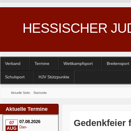
HESSISCHER JU
Verband
Termine
Wettkampfsport
Breitensport
Schulsport
HJV Stützpunkte
Aktuelle Seite:
Startseite
Aktuelle Termine
Gedenkfeier f
07.08.2026
07
Dan-
AUG