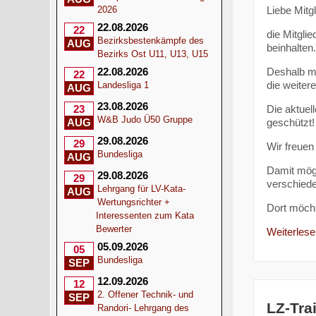
Liebe Mitgl
2026
22.08.2026
22
die Mitgl
Bezirksbestenkämpfe des
AUG
beinhalten.
Bezirks Ost U11, U13, U15
Deshalb mö
22.08.2026
22
die weiter
Landesliga 1
AUG
23.08.2026
Die aktuel
23
W&B Judo Ü50 Gruppe
geschützt!
AUG
29.08.2026
29
Wir freuen
Bundesliga
AUG
Damit mögl
29.08.2026
29
verschied
Lehrgang für LV-Kata-
AUG
Wertungsrichter +
Dort möc
Interessenten zum Kata
Bewerter
Weiterlesen
05.09.2026
05
Bundesliga
SEP
12.09.2026
12
2. Offener Technik- und
SEP
LZ-Tra
Randori- Lehrgang des