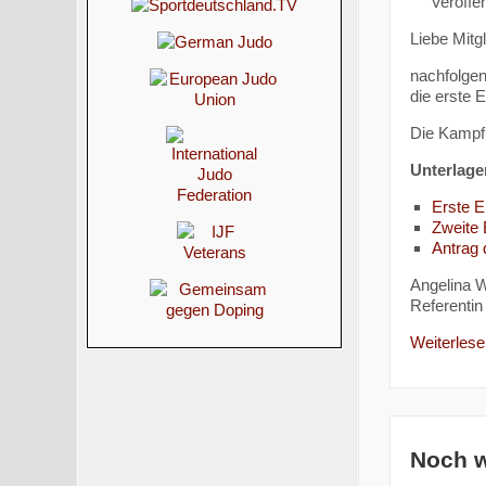
Veröffen
Liebe Mitg
nachfolgend
die erste 
Die Kampf
Unterlage
Erste 
Zweite
Antrag
Angelina W
Referentin 
Weiterlesen
Noch w