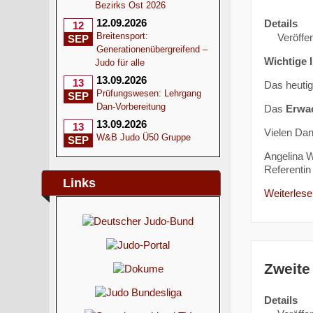
Bezirks Ost 2026
12.09.2026
Details
12
Breitensport:
Veröffen
SEP
Generationenübergreifend –
Wichtige 
Judo für alle
13.09.2026
13
Das heuti
Prüfungswesen: Lehrgang
SEP
Dan-Vorbereitung
Das
Erwa
13.09.2026
13
Vielen Dan
W&B Judo Ü50 Gruppe
SEP
Angelina W
Referentin 
Links
Weiterlesen
Zweite
Details