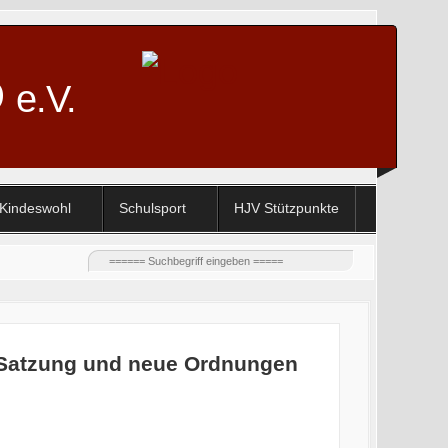
D
e.V.
Kindeswohl
Schulsport
HJV Stützpunkte
e Satzung und neue Ordnungen