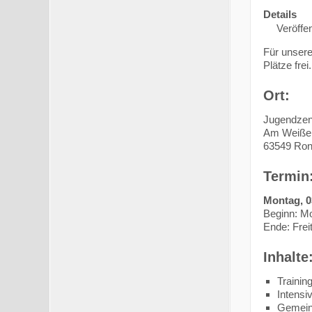
Details
Veröffen
Für unser
Plätze frei.
Ort:
Jugendzen
Am Weiße
63549 Ron
Termin
Montag, 03
Beginn: Mo
Ende: Frei
Inhalte
Trainin
Intensi
Gemein