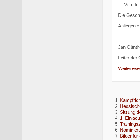
Veröffen
Die Geschä
Anliegen d
Jan Günth
Leiter der
Weiterlesen
Kampfrich
Hessische
Sitzung d
1. Einlad
Trainingsz
Nominieru
Bilder für