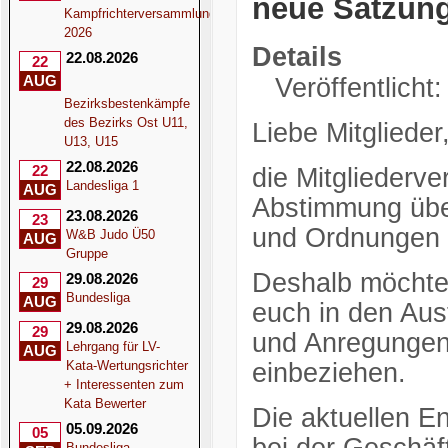
neue Satzun
Kampfrichterversammlung
2026
Details
22.08.2026
22
AUG
Veröffentlicht
Bezirksbestenkämpfe
des Bezirks Ost U11,
Liebe Mitglieder
U13, U15
22.08.2026
22
die Mitgliederv
Landesliga 1
AUG
Abstimmung übe
23.08.2026
23
und Ordnungen 
W&B Judo Ü50
AUG
Gruppe
Deshalb möchten
29.08.2026
29
Bundesliga
AUG
euch in den Au
29.08.2026
29
und Anregungen 
Lehrgang für LV-
AUG
Kata-Wertungsrichter
einbeziehen.
+ Interessenten zum
Kata Bewerter
Die aktuellen E
05.09.2026
05
Bundesliga