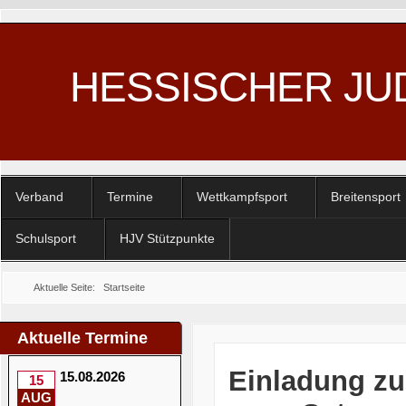
HESSISCHER JU
Verband
Termine
Wettkampfsport
Breitensport
Schulsport
HJV Stützpunkte
Aktuelle Seite:
Startseite
Aktuelle Termine
Einladung zu
15.08.2026
15
AUG