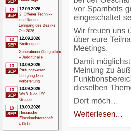
bei der Geschäf
SEP
vor Spambots ge
12.09.2026
12
2. Offener Technik-
SEP
eingeschaltet se
und Randori-
Lehrgang des Bezirks
Wir freuen uns 
Ost 2026
über eure Teil
12.09.2026
12
Breitensport:
SEP
Meetings.
Generationenübergreifend
– Judo für alle
Damit möglichst 
13.09.2026
13
Meinung zu äuße
Prüfungswesen:
SEP
Lehrgang Dan-
Funktionsbereic
Vorbereitung
dieselben Them
13.09.2026
13
W&B Judo Ü50
SEP
Dort möch…
Gruppe
19.09.2026
19
Weiterlesen...
Hessische
SEP
Einzelmeisterschaft
U11/13