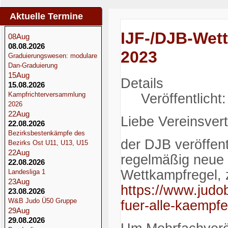
Aktuelle Termine
Startseite
IJF-/DJB-Wett
08
Aug
08.08.2026
2023
Graduierungswesen: modulare
Dan-Graduierung
15
Aug
Details
15.08.2026
Kampfrichterversammlung
Veröffentlicht
2026
22
Aug
Liebe Vereinsvert
22.08.2026
Bezirksbestenkämpfe des
der DJB veröffent
Bezirks Ost U11, U13, U15
22
Aug
regelmäßig neue 
22.08.2026
Wettkampfregel, z
Landesliga 1
23
Aug
https://www.judob
23.08.2026
W&B Judo Ü50 Gruppe
fuer-alle-kaempfe
29
Aug
29.08.2026