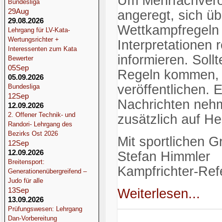
Um Mehrfachveröf
Bundesliga
29
Aug
angeregt, sich üb
29.08.2026
Wettkampfregeln 
Lehrgang für LV-Kata-
Wertungsrichter +
Interpretationen
Interessenten zum Kata
informieren. Sol
Bewerter
05
Sep
Regeln kommen, w
05.09.2026
veröffentlichen. 
Bundesliga
12
Sep
Nachrichten nehm
12.09.2026
2. Offener Technik- und
zusätzlich auf H
Randori- Lehrgang des
Bezirks Ost 2026
Mit sportlichen 
12
Sep
12.09.2026
Stefan Himmler
Breitensport:
Kampfrichter-Ref
Generationenübergreifend –
Judo für alle
13
Sep
Weiterlesen...
13.09.2026
Prüfungswesen: Lehrgang
Dan-Vorbereitung