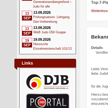
Generationenübergreifend –
Top-7-P
Judo für alle
Weiterlesen
13.09.2026
13
Prüfungswesen: Lehrgang
SEP
Dan-Vorbereitung
13.09.2026
13
W&B Judo Ü50 Gruppe
SEP
Bekann
19.09.2026
19
Hessische
SEP
Details
Einzelmeisterschaft U11/13
Veröffen
Links
Liebe Vere
liebe Judo
für die Ju
Hierzu bes
vorzuberei
einzureich