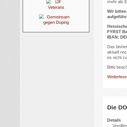
mehr als E
Wir bitte
aufgeführ
Hessisch
FYRST B
IBAN: DE8
Das bisher
aktuell no
es nicht z
Bitte beac
Weiterlesen
Die DO
Details
Veröffen