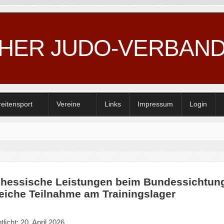
CHER JUDO-VERBAN
reitensport
Vereine
Links
Impressum
Login
 hessische Leistungen beim Bundessichtun
reiche Teilnahme am Trainingslager
tlicht: 20. April 2026