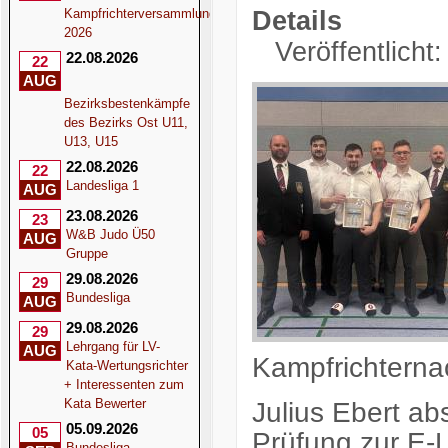
Kampfrichterversammlung
Details
2026
Veröffentlicht
22.08.2026
22
AUG
Bezirksbestenkämpfe
des Bezirks Ost U11,
U13, U15
22.08.2026
22
Landesliga 1
AUG
23.08.2026
23
W&B Judo Ü50
AUG
Gruppe
29.08.2026
29
Bundesliga
AUG
29.08.2026
29
Lehrgang für LV-
AUG
Kampfrichtern
Kata-Wertungsrichter
+ Interessenten zum
Kata Bewerter
Julius Ebert abs
05.09.2026
05
Prüfung zur E-L
Bundesliga