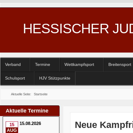
HESSISCHER JU
Verband
Termine
Wettkampfsport
Breitensport
Schulsport
HJV Stützpunkte
Aktuelle Seite:
Startseite
Aktuelle Termine
Neue Kampfri
15.08.2026
15
AUG