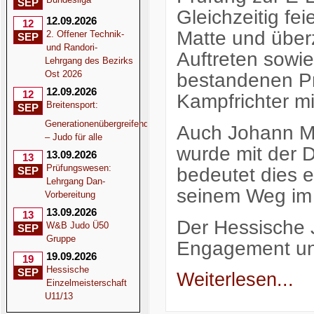
SEP
Gleichzeitig fei
12.09.2026
12
Matte und über
2. Offener Technik-
SEP
und Randori-
Auftreten sowie
Lehrgang des Bezirks
Ost 2026
bestandenen Pr
12.09.2026
12
Kampfrichter mi
Breitensport:
SEP
Generationenübergreifend
Auch Johann Ma
– Judo für alle
wurde mit der D
13.09.2026
13
Prüfungswesen:
bedeutet dies e
SEP
Lehrgang Dan-
seinem Weg im
Vorbereitung
13.09.2026
13
Der Hessische 
W&B Judo Ü50
SEP
Gruppe
Engagement u
19.09.2026
19
Hessische
SEP
Weiterlesen...
Einzelmeisterschaft
U11/13