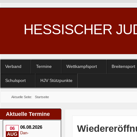
HESSISCHER JU
Verband
Termine
Wettkampfsport
Breitensport
Schulsport
HJV Stützpunkte
Aktuelle Seite:
Startseite
Aktuelle Termine
Wiedereröffn
06.08.2026
06
Dan-
AUG