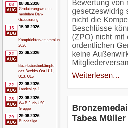
Bewertung von 
08.08.2026
08
Graduierungswesen:
gesetzeswidrig 
AUG
modulare Dan-
nicht die Kompe
Graduierung
Beschlüsse könn
15.08.2026
15
AUG
(ZPO) nicht mit
Kampfrichterversammlung
ordentlichen Ge
2026
keine Außenwirk
22.08.2026
22
AUG
Mitgliedervers
Bezirksbestenkämpfe
des Bezirks Ost U11,
Weiterlesen...
U13, U15
22.08.2026
22
Landesliga 1
AUG
23.08.2026
23
W&B Judo Ü50
AUG
Bronzemedail
Gruppe
Tabea Müller
29.08.2026
29
Bundesliga
AUG