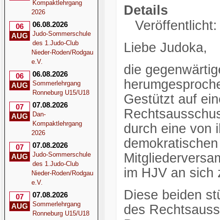
Kompaktlehrgang
Details
2026
Veröffentlicht
06.08.2026
06
Judo-Sommerschule
AUG
des 1.Judo-Club
Liebe Judoka,
Nieder-Roden/Rodgau
e.V.
die gegenwärtig
06.08.2026
06
herumgesproch
Sommerlehrgang
AUG
Ronneburg U15/U18
Gestützt auf ei
07.08.2026
07
Rechtsausschuss
Dan-
AUG
Kompaktlehrgang
durch eine von 
2026
demokratischen
07.08.2026
07
Judo-Sommerschule
Mitgliederversa
AUG
des 1.Judo-Club
im HJV an sich 
Nieder-Roden/Rodgau
e.V.
Diese beiden st
07.08.2026
07
Sommerlehrgang
AUG
des Rechtsauss
Ronneburg U15/U18