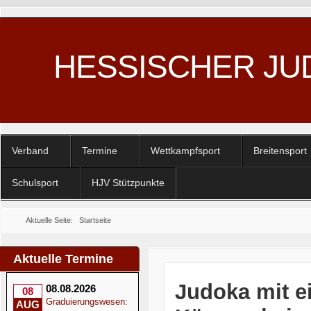
HESSISCHER JU
Verband
Termine
Wettkampfsport
Breitensport
Schulsport
HJV Stützpunkte
Aktuelle Seite:
Startseite
Aktuelle Termine
Judoka mit e
08.08.2026
08
Graduierungswesen:
AUG