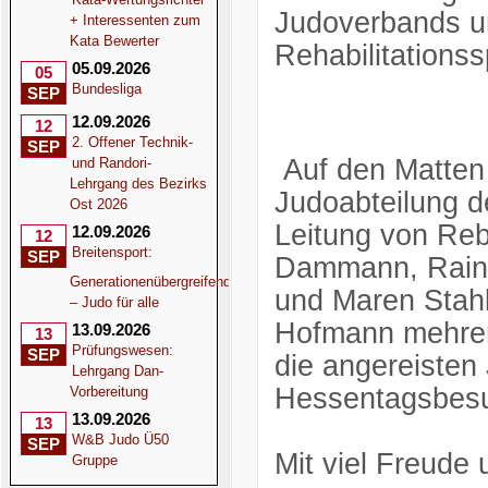
Judoverbands u
+ Interessenten zum
Kata Bewerter
Rehabilitations
05.09.2026
05
Bundesliga
SEP
12.09.2026
12
2. Offener Technik-
SEP
Auf den Matten 
und Randori-
Lehrgang des Bezirks
Judoabteilung d
Ost 2026
Leitung von Reb
12.09.2026
12
Breitensport:
SEP
Dammann, Raine
Generationenübergreifend
und Maren Stah
– Judo für alle
Hofmann mehrere
13.09.2026
13
Prüfungswesen:
SEP
die angereisten 
Lehrgang Dan-
Hessentagsbesu
Vorbereitung
13.09.2026
13
W&B Judo Ü50
SEP
Mit viel Freude
Gruppe