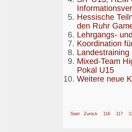
Informationsve
Hessische Teil
den Ruhr Gam
Lehrgangs- und
Koordination f
Landestraining
Mixed-Team Hi
Pokal U15
Weitere neue K
Start
Zurück
116
117
1