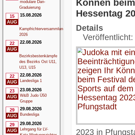
Können beim 
modulare Dan-
Graduierung
Hessentag 20
15.08.2026
15
AUG
Details
Kampfrichterversammlung
2026
Veröffentlicht
22.08.2026
22
AUG
Bezirksbestenkämpfe
des Bezirks Ost U11,
U13, U15
22.08.2026
22
Landesliga 1
AUG
23.08.2026
23
W&B Judo Ü50
AUG
Gruppe
29.08.2026
29
Bundesliga
AUG
29.08.2026
29
Lehrgang für LV-
AUG
2023 in Pfungst
Kata-Wertungsrichter