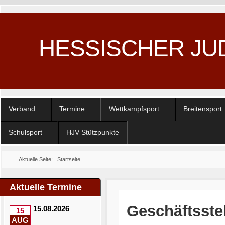
HESSISCHER JU
Verband
Termine
Wettkampfsport
Breitensport
Schulsport
HJV Stützpunkte
Aktuelle Seite:
Startseite
Aktuelle Termine
Geschäftsste
15.08.2026
15
AUG