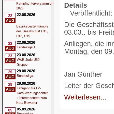
Kampfrichterversammlung
Details
2026
Veröffentlicht
22.08.2026
22
AUG
Die Geschäftsst
Bezirksbestenkämpfe
03.03., bis Fre
des Bezirks Ost U11,
U13, U15
Anliegen, die in
22.08.2026
22
Landesliga 1
AUG
Montag, den 09.
23.08.2026
23
W&B Judo Ü50
AUG
Gruppe
29.08.2026
29
Jan Günther
Bundesliga
AUG
29.08.2026
Leiter der Gesch
29
Lehrgang für LV-
AUG
Kata-Wertungsrichter
Weiterlesen...
+ Interessenten zum
Kata Bewerter
05.09.2026
05
Bundesliga