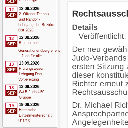
SEP
12.09.2026
12
Rechtsaussch
2. Offener Technik-
SEP
und Randori-
Lehrgang des Bezirks
Details
Ost 2026
Veröffentlicht
12.09.2026
12
Breitensport:
SEP
Der neu gewäh
Generationenübergreifend
Judo-Verbands 
– Judo für alle
13.09.2026
ersten Sitzun
13
Prüfungswesen:
SEP
dieser konstitu
Lehrgang Dan-
Vorbereitung
Richter erneut
13.09.2026
13
Rechtsausschu
W&B Judo Ü50
SEP
Gruppe
Dr. Michael Rich
19.09.2026
19
Hessische
SEP
Ansprechpartner
Einzelmeisterschaft
Angelegenheit
U11/13