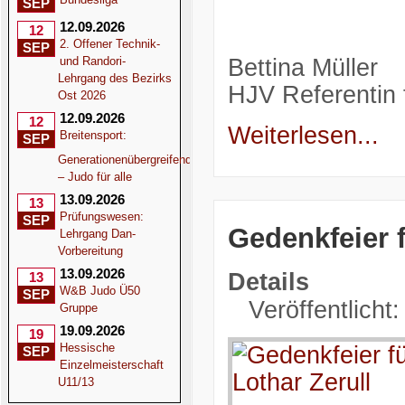
SEP
12.09.2026
12
2. Offener Technik-
SEP
und Randori-
Bettina Müller
Lehrgang des Bezirks
HJV Referentin f
Ost 2026
12.09.2026
12
Weiterlesen...
Breitensport:
SEP
Generationenübergreifend
– Judo für alle
13.09.2026
13
Prüfungswesen:
SEP
Gedenkfeier f
Lehrgang Dan-
Vorbereitung
13.09.2026
Details
13
W&B Judo Ü50
SEP
Veröffentlicht
Gruppe
19.09.2026
19
Hessische
SEP
Einzelmeisterschaft
U11/13