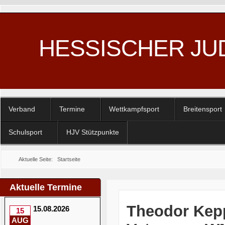
HESSISCHER JU
Verband
Termine
Wettkampfsport
Breitensport
Schulsport
HJV Stützpunkte
Aktuelle Seite:
Startseite
Aktuelle Termine
Theodor Kepp
15.08.2026
15
AUG