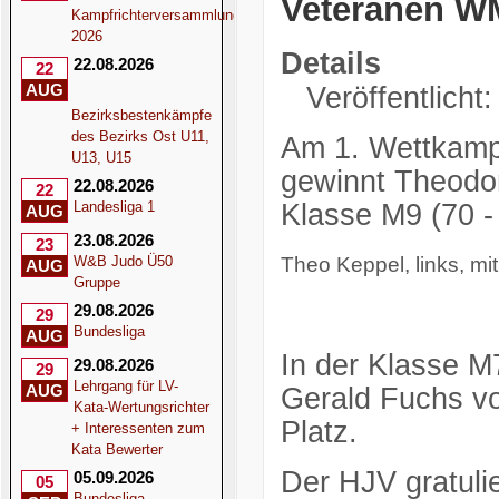
Veteranen W
Kampfrichterversammlung
2026
Details
22.08.2026
22
AUG
Veröffentlicht
Bezirksbestenkämpfe
des Bezirks Ost U11,
Am 1. Wettkamp
U13, U15
gewinnt Theodo
22.08.2026
22
Landesliga 1
Klasse M9 (70 -
AUG
23.08.2026
23
W&B Judo Ü50
Theo Keppel, links, mi
AUG
Gruppe
29.08.2026
29
Bundesliga
AUG
In der Klasse M7
29.08.2026
29
Lehrgang für LV-
AUG
Gerald Fuchs v
Kata-Wertungsrichter
Platz.
+ Interessenten zum
Kata Bewerter
Der HJV gratulie
05.09.2026
05
Bundesliga