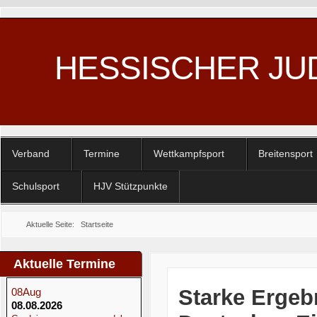
HESSISCHER JU
Verband
Termine
Wettkampfsport
Breitensport
Schulsport
HJV Stützpunkte
Aktuelle Seite:
Startseite
Aktuelle Termine
Starke Ergeb
08
Aug
08.08.2026