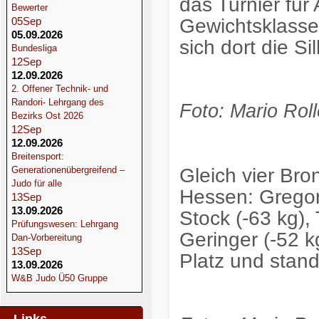
das Turnier für 
Bewerter
Gewichtsklasse 
05
Sep
05.09.2026
sich dort die Si
Bundesliga
12
Sep
12.09.2026
2. Offener Technik- und
Randori- Lehrgang des
Foto: Mario Roll
Bezirks Ost 2026
12
Sep
12.09.2026
Breitensport:
Gleich vier Bro
Generationenübergreifend –
Judo für alle
Hessen: Gregor
13
Sep
13.09.2026
Stock (-63 kg),
Prüfungswesen: Lehrgang
Geringer (-52 k
Dan-Vorbereitung
13
Sep
Platz und stan
13.09.2026
W&B Judo Ü50 Gruppe