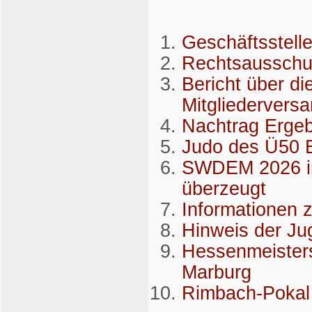
Geschäftsstell
Rechtsausschus
Bericht über di
Mitgliederver
Nachtrag Erg
Judo des Ü50 B
SWDEM 2026 in
überzeugt
Informationen 
Hinweis der J
Hessenmeisters
Marburg
Rimbach-Pokal