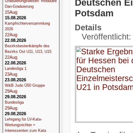
Deutschen Ei
Graduierungswesen: modulare
Dan-Graduierung
Potsdam
15
Aug
15.08.2026
Kampfrichterversammlung
Details
2026
22
Aug
Veröffentlicht
22.08.2026
Bezirksbestenkämpfe des
Bezirks Ost U11, U13, U15
22
Aug
22.08.2026
Landesliga 1
23
Aug
23.08.2026
W&B Judo Ü50 Gruppe
29
Aug
29.08.2026
Bundesliga
29
Aug
29.08.2026
Lehrgang für LV-Kata-
Wertungsrichter +
Interessenten zum Kata