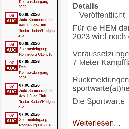
Kompaktlehrgang
Details
2026
Veröffentlicht
06.08.2026
06
Judo-Sommerschule
AUG
des 1.Judo-Club
Für die HEM de
Nieder-Roden/Rodgau
2023 wird noch 
e.V.
06.08.2026
06
Sommerlehrgang
AUG
Voraussetzunge
Ronneburg U15/U18
7 Meter Kampff
07.08.2026
07
Dan-
AUG
Kompaktlehrgang
Rückmeldungen b
2026
07.08.2026
07
sportwarte(at)h
Judo-Sommerschule
AUG
des 1.Judo-Club
Die Sportwarte
Nieder-Roden/Rodgau
e.V.
07.08.2026
07
Sommerlehrgang
AUG
Weiterlesen...
Ronneburg U15/U18