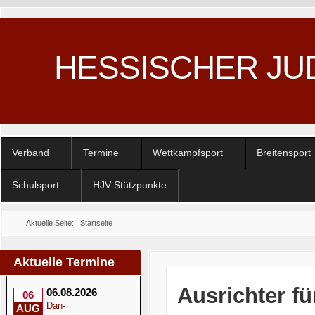
HESSISCHER JU
Verband
Termine
Wettkampfsport
Breitensport
Schulsport
HJV Stützpunkte
Aktuelle Seite:
Startseite
Aktuelle Termine
Ausrichter f
06.08.2026
06
Dan-
AUG