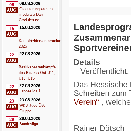
08.08.2026
08
Graduierungswesen:
AUG
modulare Dan-
Graduierung
Landesprogr
15.08.2026
15
AUG
Zusammenarb
Kampfrichterversammlung
Sportvereine
2026
22.08.2026
22
Details
AUG
Bezirksbestenkämpfe
Veröffentlicht
des Bezirks Ost U11,
U13, U15
Das Hessische K
22.08.2026
22
Schreiben zum
Landesliga 1
AUG
23.08.2026
Verein“
, welches
23
W&B Judo Ü50
AUG
Gruppe
29.08.2026
29
Bundesliga
AUG
Rainer Dötsch