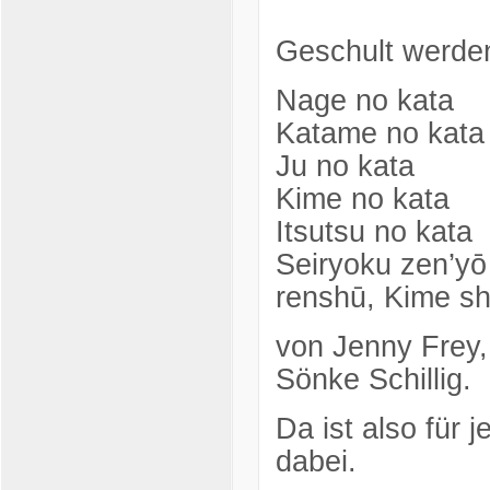
Geschult werde
Nage no kata
Katame no kata
Ju no kata
Kime no kata
Itsutsu no kata
Seiryoku zen’yō
renshū, Kime shi
von Jenny Frey,
Sönke Schillig.
Da ist also für 
dabei.