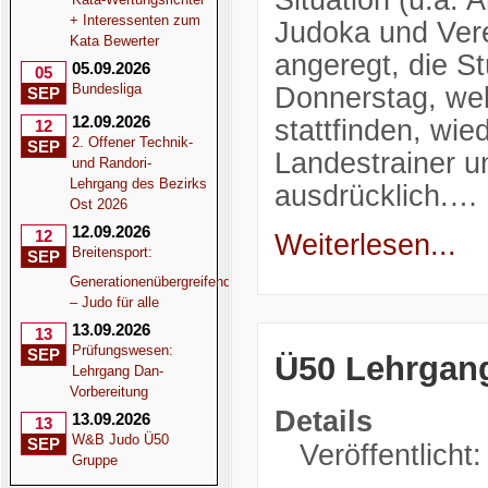
Situation (u.a.
+ Interessenten zum
Judoka und Vere
Kata Bewerter
angeregt, die S
05.09.2026
05
Bundesliga
Donnerstag, wel
SEP
12.09.2026
stattfinden, wi
12
2. Offener Technik-
SEP
Landestrainer u
und Randori-
Lehrgang des Bezirks
ausdrücklich.…
Ost 2026
12.09.2026
12
Weiterlesen...
Breitensport:
SEP
Generationenübergreifend
– Judo für alle
13.09.2026
13
Prüfungswesen:
SEP
Ü50 Lehrgan
Lehrgang Dan-
Vorbereitung
Details
13.09.2026
13
W&B Judo Ü50
SEP
Veröffentlicht:
Gruppe