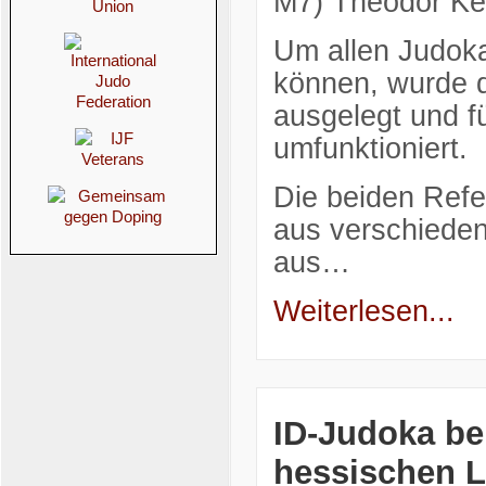
M7) Theodor Ke
Um allen Judoka
können, wurde d
ausgelegt und f
umfunktioniert.
Die beiden Refe
aus verschiede
aus…
Weiterlesen...
ID-Judoka be
hessischen 