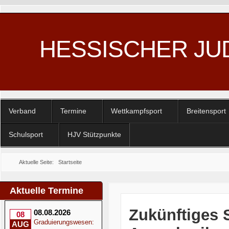
HESSISCHER JU
Verband
Termine
Wettkampfsport
Breitensport
Schulsport
HJV Stützpunkte
Aktuelle Seite:
Startseite
Aktuelle Termine
Zukünftiges 
08.08.2026
08
Graduierungswesen:
AUG