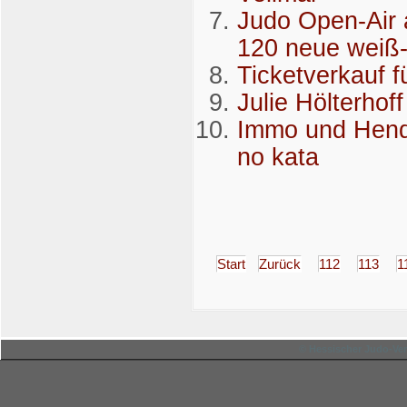
Judo Open-Air 
120 neue weiß-
Ticketverkauf f
Julie Hölterho
Immo und Hendr
no kata
Start
Zurück
112
113
1
© Hessischer Judo-Ver