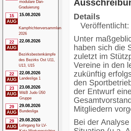
Ausschreibu
modulare Dan-
Graduierung
15.08.2026
Details
15
AUG
Veröffentlicht:
Kampfrichterversammlung
2026
Unter maßgeblic
22.08.2026
22
haben sich die 
AUG
Bezirksbestenkämpfe
zuletzt im Stüt
des Bezirks Ost U11,
Vereine in den 
U13, U15
zukünftig erfol
22.08.2026
22
Landesliga 1
AUG
den Sportbetrie
23.08.2026
23
der Entwurf ein
W&B Judo Ü50
AUG
Gruppe
Gesamtvorstand
29.08.2026
29
Mitgliedern vorg
Bundesliga
AUG
29.08.2026
Bei der Analyse
29
Lehrgang für LV-
AUG
Kata-Wertungsrichter